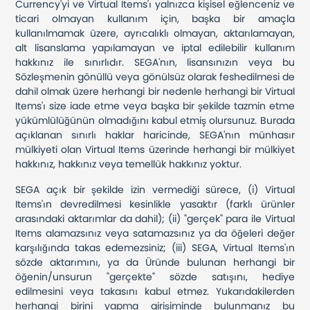
Currency'yi ve Virtual Items'ı yalnızca kişisel eğlenceniz ve
ticari olmayan kullanım için, başka bir amaçla
kullanılmamak üzere, ayrıcalıklı olmayan, aktarılamayan,
alt lisanslama yapılamayan ve iptal edilebilir kullanım
hakkınız ile sınırlıdır. SEGA'nın, lisansınızın veya bu
Sözleşmenin gönüllü veya gönülsüz olarak feshedilmesi de
dahil olmak üzere herhangi bir nedenle herhangi bir Virtual
Items'ı size iade etme veya başka bir şekilde tazmin etme
yükümlülüğünün olmadığını kabul etmiş olursunuz. Burada
açıklanan sınırlı haklar haricinde, SEGA'nın münhasır
mülkiyeti olan Virtual Items üzerinde herhangi bir mülkiyet
hakkınız, hakkınız veya temellük hakkınız yoktur.
SEGA açık bir şekilde izin vermediği sürece, (i) Virtual
Items'ın devredilmesi kesinlikle yasaktır (farklı ürünler
arasındaki aktarımlar da dahil); (ii) "gerçek" para ile Virtual
Items alamazsınız veya satamazsınız ya da öğeleri değer
karşılığında takas edemezsiniz; (iii) SEGA, Virtual Items'ın
sözde aktarımını, ya da Üründe bulunan herhangi bir
öğenin/unsurun "gerçekte" sözde satışını, hediye
edilmesini veya takasını kabul etmez. Yukarıdakilerden
herhangi birini yapma girişiminde bulunmanız bu