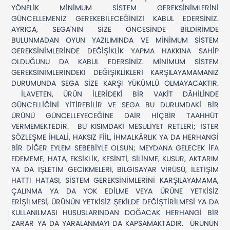
YÖNELİK MİNİMUM SİSTEM GEREKSİNİMLERİNİ
GÜNCELLEMENİZ GEREKEBİLECEĞİNİZİ KABUL EDERSİNİZ.
AYRICA, SEGA'NIN SİZE ÖNCESİNDE BİLDİRİMDE
BULUNMADAN OYUN YAZILIMINDA VE MİNİMUM SİSTEM
GEREKSİNİMLERİNDE DEĞİŞİKLİK YAPMA HAKKINA SAHİP
OLDUĞUNU DA KABUL EDERSİNİZ. MİNİMUM SİSTEM
GEREKSİNİMLERİNDEKİ DEĞİŞİKLİKLERİ KARŞILAYAMAMANIZ
DURUMUNDA SEGA SİZE KARŞI YÜKÜMLÜ OLMAYACAKTIR.
İLAVETEN, ÜRÜN İLERİDEKİ BİR VAKİT DÂHİLİNDE
GÜNCELLİĞİNİ YİTİREBİLİR VE SEGA BU DURUMDAKİ BİR
ÜRÜNÜ GÜNCELLEYECEĞİNE DAİR HİÇBİR TAAHHÜT
VERMEMEKTEDİR. BU KISIMDAKİ MESULİYET RETLERİ; İSTER
SÖZLEŞME İHLALİ, HAKSIZ FİİL, İHMALKÂRLIK YA DA HERHANGİ
BİR DİĞER EYLEM SEBEBİYLE OLSUN; MEYDANA GELECEK İFA
EDEMEME, HATA, EKSİKLİK, KESİNTİ, SİLİNME, KUSUR, AKTARIM
YA DA İŞLETİM GECİKMELERİ, BİLGİSAYAR VİRÜSÜ, İLETİŞİM
HATTI HATASI, SİSTEM GEREKSİNİMLERİNİ KARŞILAYAMAMA,
ÇALINMA YA DA YOK EDİLME VEYA ÜRÜNE YETKİSİZ
ERİŞİLMESİ, ÜRÜNÜN YETKİSİZ ŞEKİLDE DEĞİŞTİRİLMESİ YA DA
KULLANILMASI HUSUSLARINDAN DOĞACAK HERHANGİ BİR
ZARAR YA DA YARALANMAYI DA KAPSAMAKTADIR. ÜRÜNÜN