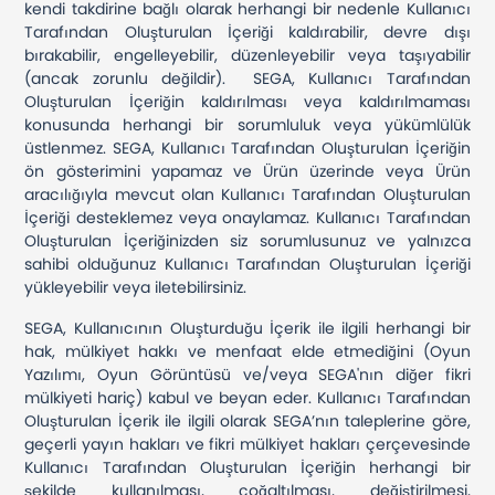
kendi takdirine bağlı olarak herhangi bir nedenle Kullanıcı
Tarafından Oluşturulan İçeriği kaldırabilir, devre dışı
bırakabilir, engelleyebilir, düzenleyebilir veya taşıyabilir
(ancak zorunlu değildir). SEGA, Kullanıcı Tarafından
Oluşturulan İçeriğin kaldırılması veya kaldırılmaması
konusunda herhangi bir sorumluluk veya yükümlülük
üstlenmez. SEGA, Kullanıcı Tarafından Oluşturulan İçeriğin
ön gösterimini yapamaz ve Ürün üzerinde veya Ürün
aracılığıyla mevcut olan Kullanıcı Tarafından Oluşturulan
İçeriği desteklemez veya onaylamaz. Kullanıcı Tarafından
Oluşturulan İçeriğinizden siz sorumlusunuz ve yalnızca
sahibi olduğunuz Kullanıcı Tarafından Oluşturulan İçeriği
yükleyebilir veya iletebilirsiniz.
SEGA, Kullanıcının Oluşturduğu İçerik ile ilgili herhangi bir
hak, mülkiyet hakkı ve menfaat elde etmediğini (Oyun
Yazılımı, Oyun Görüntüsü ve/veya SEGA'nın diğer fikri
mülkiyeti hariç) kabul ve beyan eder. Kullanıcı Tarafından
Oluşturulan İçerik ile ilgili olarak SEGA’nın taleplerine göre,
geçerli yayın hakları ve fikri mülkiyet hakları çerçevesinde
Kullanıcı Tarafından Oluşturulan İçeriğin herhangi bir
şekilde kullanılması, çoğaltılması, değiştirilmesi,