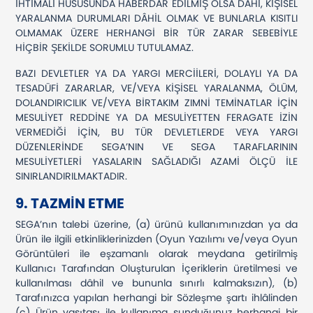
İHTİMALİ HUSUSUNDA HABERDAR EDİLMİŞ OLSA DAHİ, KİŞİSEL
YARALANMA DURUMLARI DÂHİL OLMAK VE BUNLARLA KISITLI
OLMAMAK ÜZERE HERHANGİ BİR TÜR ZARAR SEBEBİYLE
HİÇBİR ŞEKİLDE SORUMLU TUTULAMAZ.
BAZI DEVLETLER YA DA YARGI MERCİİLERİ, DOLAYLI YA DA
TESADÜFİ ZARARLAR, VE/VEYA KİŞİSEL YARALANMA, ÖLÜM,
DOLANDIRICILIK VE/VEYA BİRTAKIM ZIMNİ TEMİNATLAR İÇİN
MESULİYET REDDİNE YA DA MESULİYETTEN FERAGATE İZİN
VERMEDİĞİ İÇİN, BU TÜR DEVLETLERDE VEYA YARGI
DÜZENLERİNDE SEGA’NIN VE SEGA TARAFLARININ
MESULİYETLERİ YASALARIN SAĞLADIĞI AZAMİ ÖLÇÜ İLE
SINIRLANDIRILMAKTADIR.
9. TAZMİN ETME
SEGA’nın talebi üzerine, (a) ürünü kullanımınızdan ya da
Ürün ile ilgili etkinliklerinizden (Oyun Yazılımı ve/veya Oyun
Görüntüleri ile eşzamanlı olarak meydana getirilmiş
Kullanıcı Tarafından Oluşturulan İçeriklerin üretilmesi ve
kullanılması dâhil ve bununla sınırlı kalmaksızın), (b)
Tarafınızca yapılan herhangi bir Sözleşme şartı ihlâlinden
(c) Ürün vasıtası ile kullanıma sunduğunuz herhangi bir