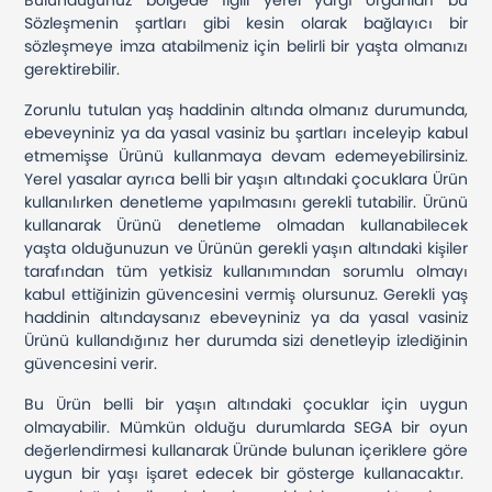
Bulunduğunuz bölgede İlgili yerel yargı organları bu
Sözleşmenin şartları gibi kesin olarak bağlayıcı bir
sözleşmeye imza atabilmeniz için belirli bir yaşta olmanızı
gerektirebilir.
Zorunlu tutulan yaş haddinin altında olmanız durumunda,
ebeveyniniz ya da yasal vasiniz bu şartları inceleyip kabul
etmemişse Ürünü kullanmaya devam edemeyebilirsiniz.
Yerel yasalar ayrıca belli bir yaşın altındaki çocuklara Ürün
kullanılırken denetleme yapılmasını gerekli tutabilir. Ürünü
kullanarak Ürünü denetleme olmadan kullanabilecek
yaşta olduğunuzun ve Ürünün gerekli yaşın altındaki kişiler
tarafından tüm yetkisiz kullanımından sorumlu olmayı
kabul ettiğinizin güvencesini vermiş olursunuz. Gerekli yaş
haddinin altındaysanız ebeveyniniz ya da yasal vasiniz
Ürünü kullandığınız her durumda sizi denetleyip izlediğinin
güvencesini verir.
Bu Ürün belli bir yaşın altındaki çocuklar için uygun
olmayabilir. Mümkün olduğu durumlarda SEGA bir oyun
değerlendirmesi kullanarak Üründe bulunan içeriklere göre
uygun bir yaşı işaret edecek bir gösterge kullanacaktır.