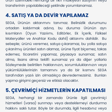
Ürün üzerindeki herhangi bir fikri mülkiyetin satışının veya
transferinin yapılabileceği şeklinde yorumlanamaz.
4. SATIŞ YA DA DEVİR YAPILAMAZ
SEGA, Ürünün aktarımını tanımaz. Belirsizlik durumunu
ortadan kaldırmak adına, bu duruma Ürünün ayrı
kısımların (Oyun Yazılımı, Editörler, Ek İçerik, Fiziksel
Materyaller ve Anahtar Kodu dahil) aktarımı dahildir. Bu
sebeple; ürünü veremez, satışa çıkaramaz, bu yolla satışa
çıkarılmış ürünleri satın alamaz, ürüne fiyat biçemez, takas
edemez, ticaretini yapamaz, piyasaya sunamaz; satın
alma, lisans alma teklifi sunamaz ya da diğer yollarla
Sözleşmede belirtilen haklarınızın, sorumluluklarınızın veya
yükümlülüklerinizin tamamını ya da bir kısmını SEGA
tarafından yazılı izin olmadıkça devredemezsiniz. Bunları
yapma girişimi geçersiz ve etkisiz olacaktır.
5. ÇEVRİMİÇİ HİZMETLERİN KAPATILMASI
SEGA, herhangi bir zamanda Ürünle ilgili çevrimiçi
hizmetleri (varsa) sunmayı veya desteklemeyi durdurma
hakkını saklı tutar. Böyle bir durumda, ilgili hesabınız veya