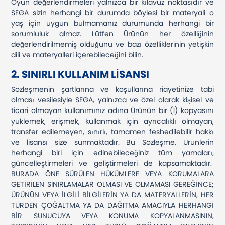
Oyun değerlendirmeleri yalnızca bir kılavuz noktasıdır ve
SEGA sizin herhangi bir durumda böylesi bir materyali o
yaş için uygun bulmamanız durumunda herhangi bir
sorumluluk almaz. Lütfen Ürünün her özelliğinin
değerlendirilmemiş olduğunu ve bazı özelliklerinin yetişkin
dili ve materyalleri içerebileceğini bilin.
2. SINIRLI KULLANIM LİSANSI
Sözleşmenin şartlarına ve koşullarına riayetinize tabi
olması vesilesiyle SEGA, yalnızca ve özel olarak kişisel ve
ticari olmayan kullanımınız adına Ürünün bir (1) kopyasını
yüklemek, erişmek, kullanmak için ayrıcalıklı olmayan,
transfer edilemeyen, sınırlı, tamamen feshedilebilir hakkı
ve lisansı size sunmaktadır. Bu Sözleşme, Ürünlerin
herhangi biri için edinebileceğiniz tüm yamaları,
güncelleştirmeleri ve geliştirmeleri de kapsamaktadır.
BURADA ÖNE SÜRÜLEN HÜKÜMLERE VEYA KORUMALARA
GETİRİLEN SINIRLAMALAR OLMASI VE OLMAMASI GEREĞİNCE;
ÜRÜNÜN VEYA İLGİLİ BİLGİLERİN YA DA MATERYALLERİN, HER
TÜRDEN ÇOĞALTMA YA DA DAĞITMA AMACIYLA HERHANGİ
BİR SUNUCUYA VEYA KONUMA KOPYALANMASININ,