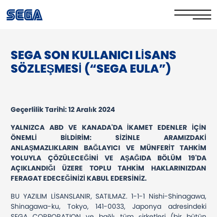
SEGA SON KULLANICI LİSANS
Privacy Policy/EULA
SÖZLEŞMESİ (“SEGA EULA”)
Cookie Policy
Stay Safe Online​
Geçerlilik Tarihi: 12 Aralık 2024
Your Rights​
YALNIZCA ABD VE KANADA'DA İKAMET EDENLER İÇİN
ÖNEMLİ BİLDİRİM: SİZİNLE ARAMIZDAKİ
Corporate Governance
ANLAŞMAZLIKLARIN BAĞLAYICI VE MÜNFERİT TAHKİM
YOLUYLA ÇÖZÜLECEĞİNİ VE AŞAĞIDA BÖLÜM 19'DA
FAQs & Contact Us
AÇIKLANDIĞI ÜZERE TOPLU TAHKİM HAKLARINIZDAN
FERAGAT EDECEĞİNİZİ KABUL EDERSİNİZ.
BU YAZILIM LİSANSLANIR, SATILMAZ. 1-1-1 Nishi-Shinagawa,
Shinagawa-ku, Tokyo, 141-0033, Japonya adresindeki
SEGA CORPORATION ve bağlı tüm şirketleri (bir bütün