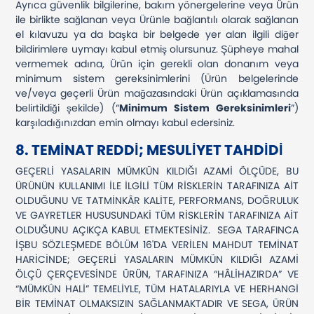
Ayrıca güvenlik bilgilerine, bakım yönergelerine veya Ürün
ile birlikte sağlanan veya Ürünle bağlantılı olarak sağlanan
el kılavuzu ya da başka bir belgede yer alan ilgili diğer
bildirimlere uymayı kabul etmiş olursunuz. Şüpheye mahal
vermemek adına, Ürün için gerekli olan donanım veya
minimum sistem gereksinimlerini (Ürün belgelerinde
ve/veya geçerli Ürün mağazasındaki Ürün açıklamasında
belirtildiği şekilde) (“
Minimum Sistem Gereksinimleri
”)
karşıladığınızdan emin olmayı kabul edersiniz.
8. TEMİNAT REDDİ; MESULİYET TAHDİDİ
GEÇERLİ YASALARIN MÜMKÜN KILDIĞI AZAMİ ÖLÇÜDE, BU
ÜRÜNÜN KULLANIMI İLE İLGİLİ TÜM RİSKLERİN TARAFINIZA AİT
OLDUĞUNU VE TATMİNKÂR KALİTE, PERFORMANS, DOĞRULUK
VE GAYRETLER HUSUSUNDAKİ TÜM RİSKLERİN TARAFINIZA AİT
OLDUĞUNU AÇIKÇA KABUL ETMEKTESİNİZ. SEGA TARAFINCA
İŞBU SÖZLEŞMEDE BÖLÜM 16'DA VERİLEN MAHDUT TEMİNAT
HARİCİNDE; GEÇERLİ YASALARIN MÜMKÜN KILDIĞI AZAMİ
ÖLÇÜ ÇERÇEVESİNDE ÜRÜN, TARAFINIZA “HÂLİHAZIRDA” VE
“MÜMKÜN HALİ” TEMELİYLE, TÜM HATALARIYLA VE HERHANGİ
BİR TEMİNAT OLMAKSIZIN SAĞLANMAKTADIR VE SEGA, ÜRÜN