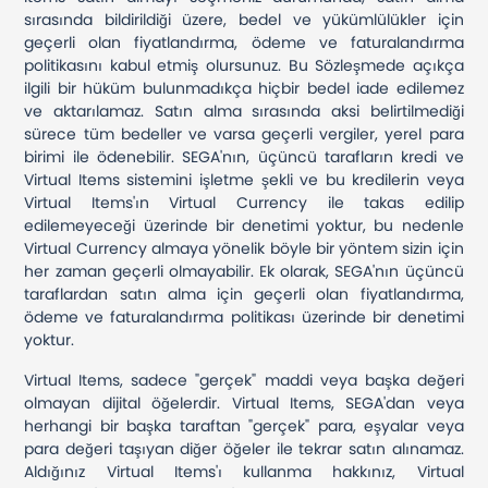
sırasında bildirildiği üzere, bedel ve yükümlülükler için
geçerli olan fiyatlandırma, ödeme ve faturalandırma
politikasını kabul etmiş olursunuz. Bu Sözleşmede açıkça
ilgili bir hüküm bulunmadıkça hiçbir bedel iade edilemez
ve aktarılamaz. Satın alma sırasında aksi belirtilmediği
sürece tüm bedeller ve varsa geçerli vergiler, yerel para
birimi ile ödenebilir. SEGA'nın, üçüncü tarafların kredi ve
Virtual Items sistemini işletme şekli ve bu kredilerin veya
Virtual Items'ın Virtual Currency ile takas edilip
edilemeyeceği üzerinde bir denetimi yoktur, bu nedenle
Virtual Currency almaya yönelik böyle bir yöntem sizin için
her zaman geçerli olmayabilir. Ek olarak, SEGA'nın üçüncü
taraflardan satın alma için geçerli olan fiyatlandırma,
ödeme ve faturalandırma politikası üzerinde bir denetimi
yoktur.
Virtual Items, sadece "gerçek" maddi veya başka değeri
olmayan dijital öğelerdir. Virtual Items, SEGA'dan veya
herhangi bir başka taraftan "gerçek" para, eşyalar veya
para değeri taşıyan diğer öğeler ile tekrar satın alınamaz.
Aldığınız Virtual Items'ı kullanma hakkınız, Virtual