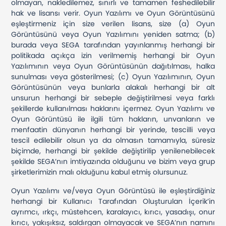
olmayan, nakledilemez, sınırlı ve tamamen feshedilebilir
hak ve lisansı verir. Oyun Yazılımı ve Oyun Görüntüsünü
eşleştirmeniz için size verilen lisans, size (a) Oyun
Görüntüsünü veya Oyun Yazılımını yeniden satma; (b)
burada veya SEGA tarafından yayınlanmış herhangi bir
politikada açıkça izin verilmemiş herhangi bir Oyun
Yazılımının veya Oyun Görüntüsünün dağıtılması, halka
sunulması veya gösterilmesi; (c) Oyun Yazılımının, Oyun
Görüntüsünün veya bunlarla alakalı herhangi bir alt
unsurun herhangi bir sebeple değiştirilmesi veya farklı
şekillerde kullanılması haklarını içermez. Oyun Yazılımı ve
Oyun Görüntüsü ile ilgili tüm hakların, unvanların ve
menfaatin dünyanın herhangi bir yerinde, tescilli veya
tescil edilebilir olsun ya da olmasın tamamıyla, süresiz
biçimde, herhangi bir şekilde değiştirilip yenilenebilecek
şekilde SEGA’nın imtiyazında olduğunu ve bizim veya grup
şirketlerimizin malı olduğunu kabul etmiş olursunuz.
Oyun Yazılımı ve/veya Oyun Görüntüsü ile eşleştirdiğiniz
herhangi bir Kullanıcı Tarafından Oluşturulan İçerik’in
ayrımcı, ırkçı, müstehcen, karalayıcı, kırıcı, yasadışı, onur
kırıcı, yakışıksız, saldırgan olmayacak ve SEGA’nın namını