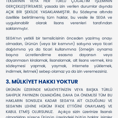
TEKSİRİNİN VEYA HER TÜRLÜ ÇOĞALTIM İŞLEMİNİN
GERÇEKLEŞTİRİLMESİ; yasada izin verilen durumlar dışında
AÇIK BİR ŞEKİLDE YASAKLANMIŞTIR. Bu Sözleşme altında
özellikle belirtilmemiş tüm haklar, bu vesile ile SEGA ve
uygulanabilir olarak lisans verenleri tarafından
saklanmıştır.
SEGA’nın yetkili bir temsilcisinin önceden yazılmış onayı
olmadan, Ürünün (veya bir kısmının) satışına veya ticari
dağıtımına ya da ticari kullanımına (örneğin oynama
başına ücretlendirme esasına dayansın veya
dayanmasın kiralamak, lisanslamak, alt lisans vermek, kira
sözleşmesi yapmak, yaymak, internete yüklemek,
indirmek, iletmek) sebep olamaz ya da izin veremezsiniz.
3. MÜLKİYET HAKKI YOKTUR
ÜRÜNÜN ÜZERİNDE MÜLKİYETİNİZİN VEYA BAŞKA TÜRLÜ
SAHİPLİK PAYINIZIN OLMADIĞINI, DAHA DA ÖNEMLİSİ TÜM BU
HAKLARIN SONSUZA KADAR SEGA’YA AİT OLDUĞUNU VE
SEGA’NIN LEHİNE HÜKÜM İFADE ETTİĞİNİ ONAYLAMIŞ VE
KABUL ETMİŞ OLURSUNUZ. Açıkça sizin üzerinize lisanslı
olmadıkları sürece Ürünün üzerindeki bütün haklar, isimler