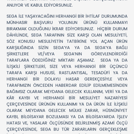
ANLIYOR VE KABUL EDİYORSUNUZ.
SEGA İLE YAŞAYACAĞINI HERHANGİ BİR İHTİLAF DURUMUNDA
MÜNHASIR BAŞVURU YOLUNUN ÜRÜNÜ KULLANMAYI
BIRAKMAK OLDUĞUNU İKRAR EDİYORSUNUZ. HİÇBİR DURUM
DÂHİLİNDE, SEGA TARAFININ SİZE KARŞI OLAN MESULİYETİ,
SÖZ KONUSU MESULİYETİN TATBİKİNE YOL AÇAN ÜRÜN
KARŞILIĞINDA SİZİN SEGA’YA YA DA SEGA’YA BAĞLI
ŞİRKETLERE VE/VEYA SEGA’NIN GÖREVLENDİRDİĞİ
TARAFLARA ÖDEDİĞİNİZ MİKTARI AŞAMAZ. SEGA YA DA
İLİŞKİLİ ŞİRKETLERİ, SİZE VEYA HERHANGİ BİR ÜÇÜNCÜ
TARAFA KARŞI HUSUSİ, RASTLANTISAL, TESADÜFİ YA DA
HERHANGİ BİR DOLAYLI HASAR GEREKÇESİYLE VEYA
TARAFIMIZIN ÖNCEDEN HABERDAR EDİLİP EDİLMEMESİNDEN
BAĞIMSIZ OLARAK MEYDANA GELECEK KULLANIM, VERİ YA DA
KÂR KAYBI VE HERHANGİ BİR MESULİYET NAZARİYESİ
ÇERÇEVESİNDE ÜRÜNÜN KULLANIMI YA DA ÜRÜN İLE İLİŞKİLİ
OLARAK MEYDANA GELECEK MÜLKE ZARAR, HÜSNÜNİYET
KAYBI, BİLGİSAYAR BOZULMASI YA DA BİLGİSAYARDA İŞLEV
HATASI VE, YASALAR ÖLÇÜSÜNDE BELİRLENMİŞ AZAMİ ÖLÇÜ
ÇERÇEVESİNDE, SEGA BU TÜR ZARARLARIN GERÇEKLEŞME