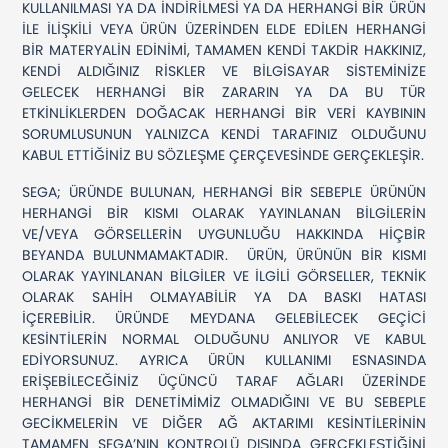
KULLANILMASI YA DA İNDİRİLMESİ YA DA HERHANGİ BİR ÜRÜN
İLE İLİŞKİLİ VEYA ÜRÜN ÜZERİNDEN ELDE EDİLEN HERHANGİ
BİR MATERYALİN EDİNİMİ, TAMAMEN KENDİ TAKDİR HAKKINIZ,
KENDİ ALDIĞINIZ RİSKLER VE BİLGİSAYAR SİSTEMİNİZE
GELECEK HERHANGİ BİR ZARARIN YA DA BU TÜR
ETKİNLİKLERDEN DOĞACAK HERHANGİ BİR VERİ KAYBININ
SORUMLUSUNUN YALNIZCA KENDİ TARAFINIZ OLDUĞUNU
KABUL ETTİĞİNİZ BU SÖZLEŞME ÇERÇEVESİNDE GERÇEKLEŞİR.
SEGA; ÜRÜNDE BULUNAN, HERHANGİ BİR SEBEPLE ÜRÜNÜN
HERHANGİ BİR KISMI OLARAK YAYINLANAN BİLGİLERİN
VE/VEYA GÖRSELLERİN UYGUNLUĞU HAKKINDA HİÇBİR
BEYANDA BULUNMAMAKTADIR. ÜRÜN, ÜRÜNÜN BİR KISMI
OLARAK YAYINLANAN BİLGİLER VE İLGİLİ GÖRSELLER, TEKNİK
OLARAK SAHİH OLMAYABİLİR YA DA BASKI HATASI
İÇEREBİLİR. ÜRÜNDE MEYDANA GELEBİLECEK GEÇİCİ
KESİNTİLERİN NORMAL OLDUĞUNU ANLIYOR VE KABUL
EDİYORSUNUZ. AYRICA ÜRÜN KULLANIMI ESNASINDA
ERİŞEBİLECEĞİNİZ ÜÇÜNCÜ TARAF AĞLARI ÜZERİNDE
HERHANGİ BİR DENETİMİMİZ OLMADIĞINI VE BU SEBEPLE
GECİKMELERİN VE DİĞER AĞ AKTARIMI KESİNTİLERİNİN
TAMAMEN SEGA’NIN KONTROLÜ DIŞINDA GERÇEKLEŞTİĞİNİ