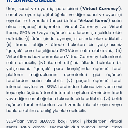
11. SANAL ÖĞELER
Ürün, sanal ve oyun içi para birimi ("
Virtual Currency
"),
sanal ve oyun içi dijital öğeler ve diğer sanal ve oyun içi
eşyalar ile hizmetleri (hepsi birlikte "
Virtual Items
") satın
alma seçeneğini içerebilir. Virtual Currency ve Virtual
Items, SEGA ve/veya üçüncü taraflardan şu şekilde elde
edilebilir: (i) Ürün içinde oynayış sırasında elde edilebilir,
(ii) ikamet ettiğiniz ülkede hukuken bir yetişkinseniz
"gerçek" para karşılığında SEGA'dan satın alabilirsiniz, (iii)
Virtual Items bazı durumlarda Virtual Currency kullanılarak
satın alınabilir, (iv) ikamet ettiğiniz ülkede hukuken bir
yetişkinseniz "gerçek" para karşılığında üçüncü taraf
platform mağazalarının operatörleri gibi üçüncü
taraflardan satın alınabilir, (v) geçerli üçüncü taraf
internet sayfası ve SEGA tarafından takasa izin verilmesi
koşuluyla üçüncü taraf internet sayfaları üzerinden kredi
veya diğer sanal öğelerin takası ile elde edilebilir, (vi) belirli
üçüncü taraf reklamları ve hizmetleri ile etkileşim veya
bunlara katılım aracılığıyla elde edilebilir.
SEGA'dan veya SEGA'ya bağlı yetkili şirketlerden Virtual
Items satın almayı seçmeniz durumunda, satın alma