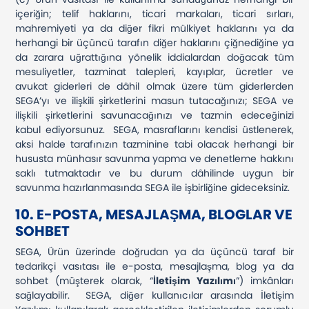
içeriğin; telif haklarını, ticari markaları, ticari sırları,
mahremiyeti ya da diğer fikri mülkiyet haklarını ya da
herhangi bir üçüncü tarafın diğer haklarını çiğnediğine ya
da zarara uğrattığına yönelik iddialardan doğacak tüm
mesuliyetler, tazminat talepleri, kayıplar, ücretler ve
avukat giderleri de dâhil olmak üzere tüm giderlerden
SEGA’yı ve ilişkili şirketlerini masun tutacağınızı; SEGA ve
ilişkili şirketlerini savunacağınızı ve tazmin edeceğinizi
kabul ediyorsunuz. SEGA, masraflarını kendisi üstlenerek,
aksi halde tarafınızın tazminine tabi olacak herhangi bir
hususta münhasır savunma yapma ve denetleme hakkını
saklı tutmaktadır ve bu durum dâhilinde uygun bir
savunma hazırlanmasında SEGA ile işbirliğine gideceksiniz.
10. E-POSTA, MESAJLAŞMA, BLOGLAR VE
SOHBET
SEGA, Ürün üzerinde doğrudan ya da üçüncü taraf bir
tedarikçi vasıtası ile e-posta, mesajlaşma, blog ya da
sohbet (müşterek olarak, “
İletişim Yazılımı
”) imkânları
sağlayabilir. SEGA, diğer kullanıcılar arasında İletişim