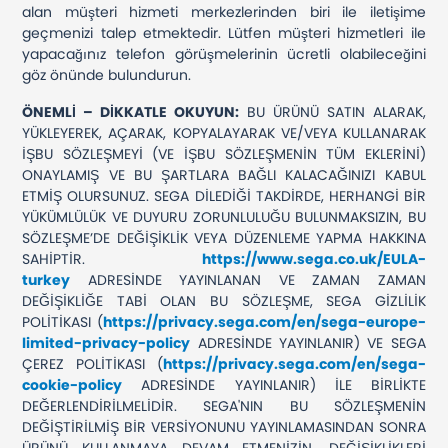
alan müşteri hizmeti merkezlerinden biri ile iletişime
geçmenizi talep etmektedir. Lütfen müşteri hizmetleri ile
yapacağınız telefon görüşmelerinin ücretli olabileceğini
göz önünde bulundurun.
ÖNEMLİ – DİKKATLE OKUYUN:
BU ÜRÜNÜ SATIN ALARAK,
YÜKLEYEREK, AÇARAK, KOPYALAYARAK VE/VEYA KULLANARAK
İŞBU SÖZLEŞMEYİ (VE İŞBU SÖZLEŞMENİN TÜM EKLERİNİ)
ONAYLAMIŞ VE BU ŞARTLARA BAĞLI KALACAĞINIZI KABUL
ETMİŞ OLURSUNUZ. SEGA DİLEDİĞİ TAKDİRDE, HERHANGİ BİR
YÜKÜMLÜLÜK VE DUYURU ZORUNLULUĞU BULUNMAKSIZIN, BU
SÖZLEŞME’DE DEĞİŞİKLİK VEYA DÜZENLEME YAPMA HAKKINA
SAHİPTİR.
https://www.sega.co.uk/EULA-
turkey
ADRESİNDE YAYINLANAN VE ZAMAN ZAMAN
DEĞİŞİKLİĞE TABİ OLAN BU SÖZLEŞME, SEGA GİZLİLİK
POLİTİKASI (
https://privacy.sega.com/en/sega-europe-
limited-privacy-policy
ADRESİNDE YAYINLANIR) VE SEGA
ÇEREZ POLİTİKASI (
https://privacy.sega.com/en/sega-
cookie-policy
ADRESİNDE YAYINLANIR) İLE BİRLİKTE
DEĞERLENDİRİLMELİDİR. SEGA'NIN BU SÖZLEŞMENİN
DEĞİŞTİRİLMİŞ BİR VERSİYONUNU YAYINLAMASINDAN SONRA