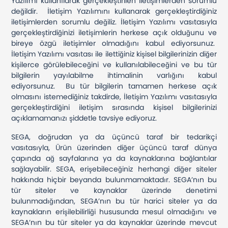
Yazılımı kullanılarak gerçekleştirilen iletişimlerden sorumlu
değildir. İletişim Yazılımını kullanarak gerçekleştirdiğiniz
iletişimlerden sorumlu değiliz. İletişim Yazılımı vasıtasıyla
gerçekleştirdiğinizi iletişimlerin herkese açık olduğunu ve
bireye özgü iletişimler olmadığını kabul ediyorsunuz.
İletişim Yazılımı vasıtası ile ilettiğiniz kişisel bilgilerinizin diğer
kişilerce görülebileceğini ve kullanılabileceğini ve bu tür
bilgilerin yayılabilme ihtimalinin varlığını kabul
ediyorsunuz. Bu tür bilgilerin tamamen herkese açık
olmasını istemediğiniz takdirde, İletişim Yazılımı vasıtasıyla
gerçekleştirdiğini iletişim sırasında kişisel bilgilerinizi
açıklamamanızı şiddetle tavsiye ediyoruz.
SEGA, doğrudan ya da üçüncü taraf bir tedarikçi
vasıtasıyla, Ürün üzerinden diğer üçüncü taraf dünya
çapında ağ sayfalarına ya da kaynaklarına bağlantılar
sağlayabilir. SEGA, erişebileceğiniz herhangi diğer siteler
hakkında hiçbir beyanda bulunmamaktadır. SEGA’nın bu
tür siteler ve kaynaklar üzerinde denetimi
bulunmadığından, SEGA’nın bu tür harici siteler ya da
kaynakların erişilebilirliği hususunda mesul olmadığını ve
SEGA’nın bu tür siteler ya da kaynaklar üzerinde mevcut