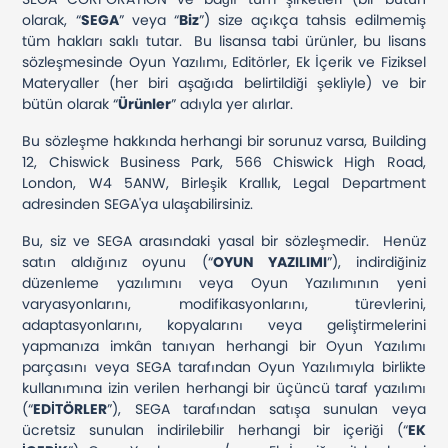
olarak, “
SEGA
” veya “
Biz
”) size açıkça tahsis edilmemiş
tüm hakları saklı tutar. Bu lisansa tabi ürünler, bu lisans
sözleşmesinde Oyun Yazılımı, Editörler, Ek İçerik ve Fiziksel
Materyaller (her biri aşağıda belirtildiği şekliyle) ve bir
bütün olarak “
Ürünler
” adıyla yer alırlar.
Bu sözleşme hakkında herhangi bir sorunuz varsa, Building
12, Chiswick Business Park, 566 Chiswick High Road,
London, W4 5ANW, Birleşik Krallık, Legal Department
adresinden SEGA'ya ulaşabilirsiniz.
Bu, siz ve SEGA arasındaki yasal bir sözleşmedir. Henüz
satın aldığınız oyunu (“
OYUN YAZILIMI
”), indirdiğiniz
düzenleme yazılımını veya Oyun Yazılımının yeni
varyasyonlarını, modifikasyonlarını, türevlerini,
adaptasyonlarını, kopyalarını veya geliştirmelerini
yapmanıza imkân tanıyan herhangi bir Oyun Yazılımı
parçasını veya SEGA tarafından Oyun Yazılımıyla birlikte
kullanımına izin verilen herhangi bir üçüncü taraf yazılımı
(“
EDİTÖRLER
”), SEGA tarafından satışa sunulan veya
ücretsiz sunulan indirilebilir herhangi bir içeriği (“
EK