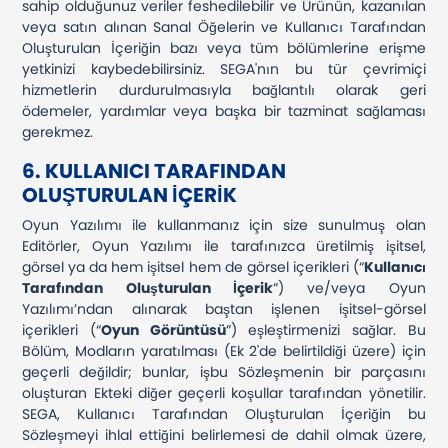
sahip olduğunuz veriler feshedilebilir ve Ürünün, kazanılan
veya satın alınan Sanal Öğelerin ve Kullanıcı Tarafından
Oluşturulan İçeriğin bazı veya tüm bölümlerine erişme
yetkinizi kaybedebilirsiniz. SEGA'nın bu tür çevrimiçi
hizmetlerin durdurulmasıyla bağlantılı olarak geri
ödemeler, yardımlar veya başka bir tazminat sağlaması
gerekmez.
6. KULLANICI TARAFINDAN
OLUŞTURULAN İÇERİK
Oyun Yazılımı ile kullanmanız için size sunulmuş olan
Editörler, Oyun Yazılımı ile tarafınızca üretilmiş işitsel,
görsel ya da hem işitsel hem de görsel içerikleri (“
Kullanıcı
Tarafından Oluşturulan İçerik
”) ve/veya Oyun
Yazılımı’ndan alınarak baştan işlenen işitsel-görsel
içerikleri (“
Oyun Görüntüsü
”) eşleştirmenizi sağlar. Bu
Bölüm, Modların yaratılması (Ek 2'de belirtildiği üzere) için
geçerli değildir; bunlar, işbu Sözleşmenin bir parçasını
oluşturan Ekteki diğer geçerli koşullar tarafından yönetilir.
SEGA, Kullanıcı Tarafından Oluşturulan İçeriğin bu
Sözleşmeyi ihlal ettiğini belirlemesi de dahil olmak üzere,