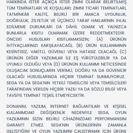
HAKKINDA İSTER AÇIKÇA İSTER ZIMNİ OLARAK BELİRTİLMİŞ
TÜM TEMİNATLARI VE KOŞULLARI; ZIMNİ TİCARİ TEMİNATLARI,
TATMİNKÂR KALİTE, BELİRLİ BİR AMACA UYGUNLUK,
DOĞRULUK, ZİLYETLİK VE ÜÇÜNCÜ TARAF HAKLARININ İHLAL
EDİLMEME DURUMLARI DA DÂHİL OLMAK VE YALNIZCA
BUNLARLA KISITLI OLMAMAK ÜZERE REDDETMEKTEDİR.
ÖNCEKİ HUSUSLARI KISITLAMAKSIZIN; (A) ÜRÜNÜN
İHTİYAÇLARINIZI KARŞILAYACAĞI, (B) ÜRÜN KULLANIMININ
KESİNTİSİZ, VAKİTLİ, GÜVENLİ VEYA HATASIZ OLACAĞI, (C)
ÜRÜNÜN DİĞER YAZILIMLAR İLE EŞ YÜRÜTÜLEBİLİR YA DA
UYUMLU OLDUĞU VEYA (D) ÜRÜNÜN KULLANIMI NETİCESİNDE
OLUŞACAK SONUÇLARIN VERİMLİ, DOĞRU YA DA GÜVENİLİR
OLACAĞI HUSUSLARINDA HİÇBİR TEMİNAT SUNMUYORUZ.
SEGA YA DA SEGA’NIN YETKİLİ TEMSİLCİSİ VEYA TEMSİLCİLERİ
TARAFINDAN VERİLEN HİÇBİR YAZILI YA DA SÖZLÜ BİLGİ VEYA
TAVSİYE TEMİNAT TEŞKİL ETMEYECEKTİR.
DONANIM, YAZILIM, İNTERNET BAĞLANTILARI VE KİŞİSEL
KULLANIMDAKİ DEĞİŞKENLİK NEDENİYLE SEGA, OYUN
YAZILIMININ SİZİN BELİRLİ CİHAZINIZDAKİ PERFORMANSINI
GARANTİ ETMEZ. SEGA'NIN ÜRÜNLERİNİN ZAMANLA
GELİŞTİĞİNİ VE OYUN YAZILIMINI ÇALIŞTIRMAK İÇİN ÜRÜNE