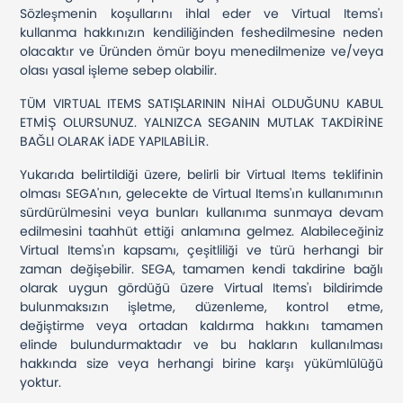
Sözleşmenin koşullarını ihlal eder ve Virtual Items'ı
kullanma hakkınızın kendiliğinden feshedilmesine neden
olacaktır ve Üründen ömür boyu menedilmenize ve/veya
olası yasal işleme sebep olabilir.
TÜM VIRTUAL ITEMS SATIŞLARININ NİHAİ OLDUĞUNU KABUL
ETMİŞ OLURSUNUZ. YALNIZCA SEGANIN MUTLAK TAKDİRİNE
BAĞLI OLARAK İADE YAPILABİLİR.
Yukarıda belirtildiği üzere, belirli bir Virtual Items teklifinin
olması SEGA'nın, gelecekte de Virtual Items'ın kullanımının
sürdürülmesini veya bunları kullanıma sunmaya devam
edilmesini taahhüt ettiği anlamına gelmez. Alabileceğiniz
Virtual Items'ın kapsamı, çeşitliliği ve türü herhangi bir
zaman değişebilir. SEGA, tamamen kendi takdirine bağlı
olarak uygun gördüğü üzere Virtual Items'ı bildirimde
bulunmaksızın işletme, düzenleme, kontrol etme,
değiştirme veya ortadan kaldırma hakkını tamamen
elinde bulundurmaktadır ve bu hakların kullanılması
hakkında size veya herhangi birine karşı yükümlülüğü
yoktur.