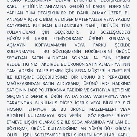
ÜRÜNÜ KULLANMAYA DEVAM ETMENİZİN, DEĞİŞİKLİKLERİ
KABUL ETTİĞİNİZ ANLAMINA GELDİĞİNİ KABUL EDERSİNİZ.
YAPILAN TÜM DEĞİŞİKLİKLER DE DAHİL OLMAK ÜZERE, BU
ANLAŞMA İÇERİK, BİLGİ VE DİĞER MATERYALLER VEYA YAZILIM
KATKISINDA BULUNAN KULLANICILAR DAHİL, ÜRÜNÜN TÜM
KULLANICILARI İÇİN GEÇERLİDİR. BU SÖZLEŞMEDEKİ
HÜKÜMLERİ KABUL ETMİYORSANIZ ÜRÜNÜ KURMAYIN,
AÇMAYIN, KOPYALAMAYIN VEYA FARKLI ŞEKİLDE
KULLANMAYIN. BU SÖZLEŞMENİN HÜKÜMLERİNİ ÜRÜNÜ
SEGA'DAN SATIN ALDIKTAN SONRAKİ 14 GÜN İÇİNDE
REDDETTİĞİNİZ TAKDİRDE, BU ÜRÜNÜN SATIN ALMA FİYATININ
TAM İADESİNİ TALEP ETMEK İÇİN SEGA MÜŞTERİ HİZMETLERİ
İLE İLETİŞİME GEÇEBİLİRSİNİZ. BİR ÜRÜNÜ BİR PERAKENDE
MAĞAZASINDAN SATIN ALDIYSANIZ, ÜRÜNÜ İADE HAKKINIZ
SATICININ İADE POLİTİKASINA TABİDİR VE SATICIYLA İLETİŞİME
GEÇMENİZ GEREKİR. ÜRÜN YA DA SEGA VASITASIYLA VEYA
TARAFINDAN SUNULMUŞ DİĞER İÇERİK VEYA BİLGİLER SİZİ
HOŞNUT ETMİYOR İSE BU ÜRÜNÜ, MALZEMELERİ VEYA
BİLGİLERİ KULLANMAYA SON VERİN. SÖZLEŞMEYE RİAYET
ETMEYE İLİŞKİN OLARAK SİZ İLE SEGA ARASINDA YAPILAN BU
SÖZLEŞME, ÜRÜNÜ KULLANDIĞINIZ AN YÜRÜRLÜĞE GİRMİŞ
OLUR. İŞBU SÖZLEŞMEDE İLERİ SÜRÜLEN KOŞULLARI KABUL