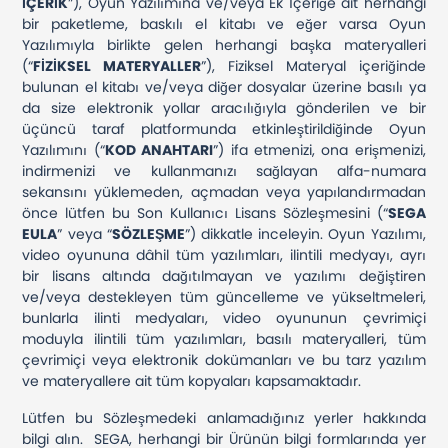
İÇERİK
”), Oyun Yazılımına ve/veya Ek İçeriğe ait herhangi
bir paketleme, baskılı el kitabı ve eğer varsa Oyun
Yazılımıyla birlikte gelen herhangi başka materyalleri
(“
FİZİKSEL MATERYALLER
”), Fiziksel Materyal içeriğinde
bulunan el kitabı ve/veya diğer dosyalar üzerine basılı ya
da size elektronik yollar aracılığıyla gönderilen ve bir
üçüncü taraf platformunda etkinleştirildiğinde Oyun
Yazılımını (“
KOD ANAHTARI
”) ifa etmenizi, ona erişmenizi,
indirmenizi ve kullanmanızı sağlayan alfa-numara
sekansını yüklemeden, açmadan veya yapılandırmadan
önce lütfen bu Son Kullanıcı Lisans Sözleşmesini (“
SEGA
EULA
” veya “
SÖZLEŞME
”) dikkatle inceleyin. Oyun Yazılımı,
video oyununa dâhil tüm yazılımları, ilintili medyayı, ayrı
bir lisans altında dağıtılmayan ve yazılımı değiştiren
ve/veya destekleyen tüm güncelleme ve yükseltmeleri,
bunlarla ilinti medyaları, video oyununun çevrimiçi
moduyla ilintili tüm yazılımları, basılı materyalleri, tüm
çevrimiçi veya elektronik dokümanları ve bu tarz yazılım
ve materyallere ait tüm kopyaları kapsamaktadır.
Lütfen bu Sözleşmedeki anlamadığınız yerler hakkında
bilgi alın. SEGA, herhangi bir Ürünün bilgi formlarında yer