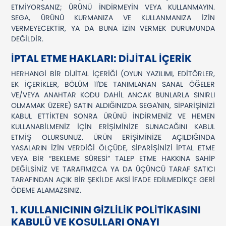
ETMİYORSANIZ; ÜRÜNÜ İNDİRMEYİN VEYA KULLANMAYIN.
SEGA, ÜRÜNÜ KURMANIZA VE KULLANMANIZA İZİN
VERMEYECEKTİR, YA DA BUNA İZİN VERMEK DURUMUNDA
DEĞİLDİR.
İPTAL ETME HAKLARI: DİJİTAL İÇERİK
HERHANGİ BİR DİJİTAL İÇERİĞİ (OYUN YAZILIMI, EDİTÖRLER,
EK İÇERİKLER, BÖLÜM 11'DE TANIMLANAN SANAL ÖĞELER
VE/VEYA ANAHTAR KODU DAHİL ANCAK BUNLARLA SINIRLI
OLMAMAK ÜZERE) SATIN ALDIĞINIZDA SEGA'NIN, SİPARİŞİNİZİ
KABUL ETTİKTEN SONRA ÜRÜNÜ İNDİRMENİZ VE HEMEN
KULLANABİLMENİZ İÇİN ERİŞİMİNİZE SUNACAĞINI KABUL
ETMİŞ OLURSUNUZ. ÜRÜN ERİŞİMİNİZE AÇILDIĞINDA
YASALARIN İZİN VERDİĞİ ÖLÇÜDE, SİPARİŞİNİZİ İPTAL ETME
VEYA BİR “BEKLEME SÜRESİ” TALEP ETME HAKKINA SAHİP
DEĞİLSİNİZ VE TARAFIMIZCA YA DA ÜÇÜNCÜ TARAF SATICI
TARAFINDAN AÇIK BİR ŞEKİLDE AKSİ İFADE EDİLMEDİKÇE GERİ
ÖDEME ALAMAZSINIZ.
1. KULLANICININ GİZLİLİK POLİTİKASINI
KABULÜ VE KOŞULLARI ONAYI