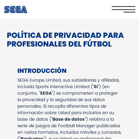
POLÍTICA DE PRIVACIDAD PARA
Política de privacidad
PROFESIONALES DEL FÚTBOL
Política de cookies
Seguridad en línea​
INTRODUCCIÓN
Sus derechos
SEGA Europe Limited, sus subsidiarias y afiliadas,
incluida Sports Interactive Limited ("
SI
") (en
Corporate Governance
conjunto, "
SEGA
") se comprometen a proteger
la privacidad y la seguridad de sus datos
personales. SI recopila diferentes tipos de
FAQs & Contact Us
información sobre Usted para incluirlos en su
base de datos ("
Base de datos
") relativa a la
serie de juegos de Football Manager publicados
en varios formatos, incluidos móviles y consolas,
("
Productos
"), si es Usted un profesional del