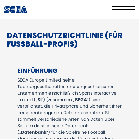
DATENSCHUTZRICHTLINIE (FÜR
Datenschutzrichtlinie
FUSSBALL-PROFIS)
Cookie-Richtlinie
Sicher online
EINFÜHRUNG
Ihre Rechte
SEGA Europe Limited, seine
Tochtergesellschaften und angeschlossenen
Corporate Governance
Unternehmen einschließlich Sports Interactive
Limited („
SI
“) (zusammen „
SEGA
“) sind
verpflichtet, die Privatsphäre und Sicherheit Ihrer
FAQs & Contact Us
personenbezogenen Daten zu schützen. SI
sammelt verschiedene Arten von Daten über
Sie, um diese in seine Datenbank
(„
Datenbank
“) für die Spielreihe Football
Manager aufzunehmen, die für verschiedene