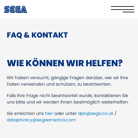
FAQ & KONTAKT
Datenschutzrichtlinie
Cookie-Richtlinie
WIE KÖNNEN WIR HELFEN?
Sicher online
Ihre Rechte
Wir haben versucht, gängige Fragen darüber, wie wir Ihre
Daten verwenden und schützen, zu beantworten.
Corporate Governance
Falls Ihre Frage nicht beantwortet wurde, kontaktieren Sie
uns bitte und wir werden Ihnen bestmöglich weiterhelfen.
FAQs & Contact Us
Sie erreichen uns
hier
oder unter
dpo@sega.co.uk
/
dataprivacy@segaamerica.com