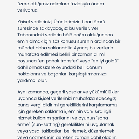
üzere attığımız adımlara fazlasıyla önem
veriyoruz.
Kişisel verilerinizi, Ürünlerimizin ticari ömrü
süresince saklayacağız; bu veriler, Veri
Tabanındaki verilerin hâlâ doğru olduğundan
emin olmak için söz konusu sürenin ardından bir
müddet daha saklanabilir. Ayrıca, bu verilerin
muhafaza edilmesi belirli bir zaman dilimi
boyunca "en pahalı transfer" veya "en iyi golcü"
dahil olmak üzere oyundaki belli dönüm
noktalarını ve başarıları karşılaştırmamıza
yardımcı olur.
Aynı zamanda, geçerli yasalar ve yükümlülükler
uyarınca kişisel verilerinizi muhafaza edeceğiz;
buna, vergi bildirimi gerekliliklerini karşılamamız
için gereken saklama işleminin yanı sıra ilgili
hizmet kullanım şartlarını ve oyunun "sona
erme" (sun-setting) gerekliliklerini uygulamak
veya yasal takibatları belirlemek, düzenlemek
veya çözmek için gereken zaman dahil olabilir.