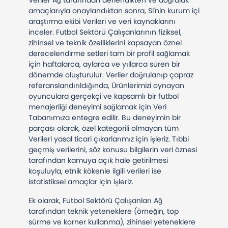
Veriler Ağ tarafından derlendikten ve doğruluk
amaçlarıyla onaylandıktan sonra, SI'nin kurum içi
araştırma ekibi Verileri ve veri kaynaklarını
inceler. Futbol Sektörü Çalışanlarının fiziksel,
zihinsel ve teknik özelliklerini kapsayan öznel
derecelendirme setleri tam bir profil sağlamak
için haftalarca, aylarca ve yıllarca süren bir
dönemde oluşturulur. Veriler doğrulanıp çapraz
referanslandırıldığında, Ürünlerimizi oynayan
oyunculara gerçekçi ve kapsamlı bir futbol
menajerliği deneyimi sağlamak için Veri
Tabanımıza entegre edilir. Bu deneyimin bir
parçası olarak, özel kategorili olmayan tüm
Verileri yasal ticari çıkarlarımız için işleriz. Tıbbi
geçmiş verilerini, söz konusu bilgilerin veri öznesi
tarafından kamuya açık hale getirilmesi
koşuluyla, etnik kökenle ilgili verileri ise
istatistiksel amaçlar için işleriz.
Ek olarak, Futbol Sektörü Çalışanları Ağ
tarafından teknik yeteneklere (örneğin, top
sürme ve korner kullanma), zihinsel yeteneklere