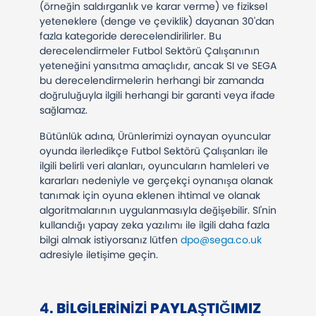
(örneğin saldırganlık ve karar verme) ve fiziksel
yeteneklere (denge ve çeviklik) dayanan 30'dan
fazla kategoride derecelendirilirler. Bu
derecelendirmeler Futbol Sektörü Çalışanının
yeteneğini yansıtma amaçlıdır, ancak SI ve SEGA
bu derecelendirmelerin herhangi bir zamanda
doğruluğuyla ilgili herhangi bir garanti veya ifade
sağlamaz.
Bütünlük adına, Ürünlerimizi oynayan oyuncular
oyunda ilerledikçe Futbol Sektörü Çalışanları ile
ilgili belirli veri alanları, oyuncuların hamleleri ve
kararları nedeniyle ve gerçekçi oynanışa olanak
tanımak için oyuna eklenen ihtimal ve olanak
algoritmalarının uygulanmasıyla değişebilir. SI'nin
kullandığı yapay zeka yazılımı ile ilgili daha fazla
bilgi almak istiyorsanız lütfen
dpo@sega.co.uk
adresiyle iletişime geçin.
​​​​​​​4.
BILGILERINIZI PAYLAŞTIĞIMIZ