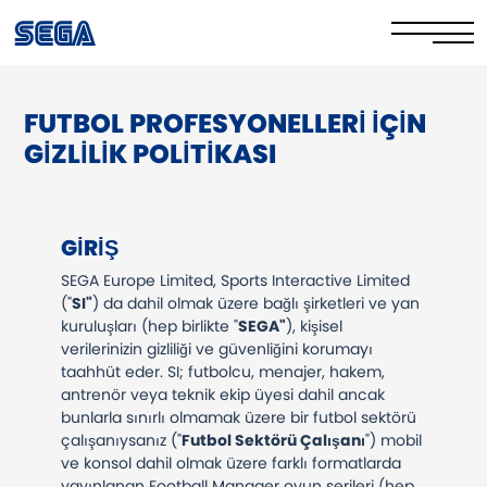
FUTBOL PROFESYONELLERI IÇIN
Privacy Policy/EULA
GIZLILIK POLITIKASI
Cookie Policy
Stay Safe Online​
GIRIŞ
Your Rights​
SEGA Europe Limited, Sports Interactive Limited
("
SI"
) da dahil olmak üzere bağlı şirketleri ve yan
Corporate Governance
kuruluşları (hep birlikte "
SEGA"
), kişisel
verilerinizin gizliliği ve güvenliğini korumayı
taahhüt eder. SI; futbolcu, menajer, hakem,
FAQs & Contact Us
antrenör veya teknik ekip üyesi dahil ancak
bunlarla sınırlı olmamak üzere bir futbol sektörü
çalışanıysanız ("
Futbol Sektörü Çalışanı
") mobil
ve konsol dahil olmak üzere farklı formatlarda
yayınlanan Football Manager oyun serileri (hep