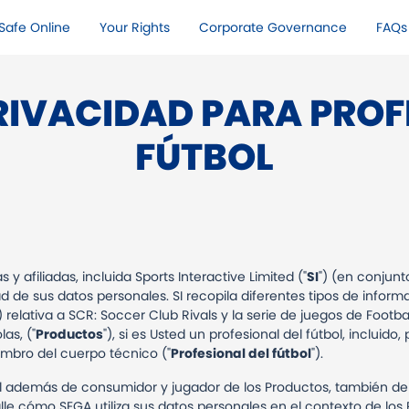
Safe Online​
Your Rights​
Corporate Governance
FAQs
PRIVACIDAD PARA PROF
FÚTBOL
 y afiliadas, incluida Sports Interactive Limited ("
SI
") (en conjunto
ad de sus datos personales. SI recopila diferentes tipos de inform
) relativa a SCR: Soccer Club Rivals y la serie de juegos de Foot
as, ("
Productos
"), si es Usted un profesional del fútbol, incluido, 
embro del cuerpo técnico ("
Profesional del fútbol
").
ol además de consumidor y jugador de los Productos, también debe
le cómo SEGA utiliza sus datos personales en el contexto de los