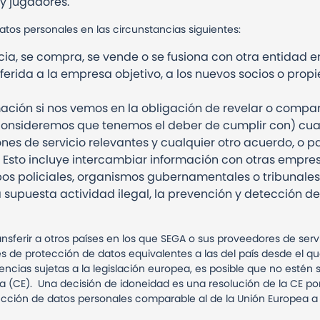
 y jugadores.
os personales en las circunstancias siguientes:
ia, se compra, se vende o se fusiona con otra entidad e
ferida a la empresa objetivo, a los nuevos socios o propi
ación si nos vemos en la obligación de revelar o compar
onsideremos que tenemos el deber de cumplir con) cualq
nes de servicio relevantes y cualquier otro acuerdo, o p
s. Esto incluye intercambiar información con otras empr
pos policiales, organismos gubernamentales o tribunales
a supuesta actividad ilegal, la prevención y detección d
sferir a otros países en los que SEGA o sus proveedores de servi
es de protección de datos equivalentes a las del país desde el q
encias sujetas a la legislación europea, es posible que no estén 
a (CE).
Una decisión de idoneidad es una resolución de la CE po
tección de datos personales comparable al de la Unión Europea a