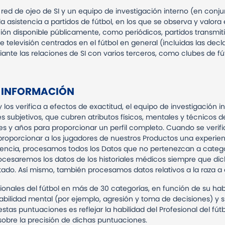
red de ojeo de SI y un equipo de investigación interno (en conjun
la asistencia a partidos de fútbol, en los que se observa y valora
ación disponible públicamente, como periódicos, partidos transmit
e televisión centrados en el fútbol en general (incluidas las decl
ediante las relaciones de SI con varios terceros, como clubes de fú
U INFORMACIÓN
 los verifica a efectos de exactitud, el equipo de investigación i
s subjetivos, que cubren atributos físicos, mentales y técnicos de
 y años para proporcionar un perfil completo. Cuando se verific
roporcionar a los jugadores de nuestros Productos una experienci
riencia, procesamos todos los Datos que no pertenezcan a catego
rocesaremos los datos de los historiales médicos siempre que dic
ctado. Así mismo, también procesamos datos relativos a la raza a 
ionales del fútbol en más de 30 categorías, en función de su hab
bilidad mental (por ejemplo, agresión y toma de decisiones) y su
e estas puntuaciones es reflejar la habilidad del Profesional del fú
sobre la precisión de dichas puntuaciones.