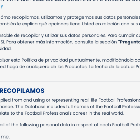
cy
a cómo recopilamos, utilizamos y protegemos sus datos personale
ambién le explica qué opciones tiene Usted en relación con sus 
nsable de recopilar y utilizar sus datos personales. Para cumplir 
á SI. Para obtener más información, consulte la sección
"Pregunt
cidad.
lizar esta Política de privacidad puntualmente, modificándola c
ed haga de cualquiera de los Productos. La fecha de la actual Po
 RECOPILAMOS
ed from and using or representing real-life Football Profession
mance. The Database includes full names of the Football Professio
ate to the Football Professional's career in the real world.
all of the following personal data in respect of each Football Prof
ame.