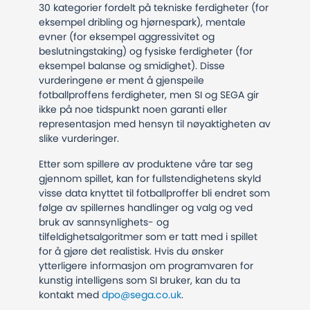
30 kategorier fordelt på tekniske ferdigheter (for
eksempel dribling og hjørnespark), mentale
evner (for eksempel aggressivitet og
beslutningstaking) og fysiske ferdigheter (for
eksempel balanse og smidighet). Disse
vurderingene er ment å gjenspeile
fotballproffens ferdigheter, men SI og SEGA gir
ikke på noe tidspunkt noen garanti eller
representasjon med hensyn til nøyaktigheten av
slike vurderinger.
Etter som spillere av produktene våre tar seg
gjennom spillet, kan for fullstendighetens skyld
visse data knyttet til fotballproffer bli endret som
følge av spillernes handlinger og valg og ved
bruk av sannsynlighets- og
tilfeldighetsalgoritmer som er tatt med i spillet
for å gjøre det realistisk. Hvis du ønsker
ytterligere informasjon om programvaren for
kunstig intelligens som SI bruker, kan du ta
kontakt med
dpo@sega.co.uk
.