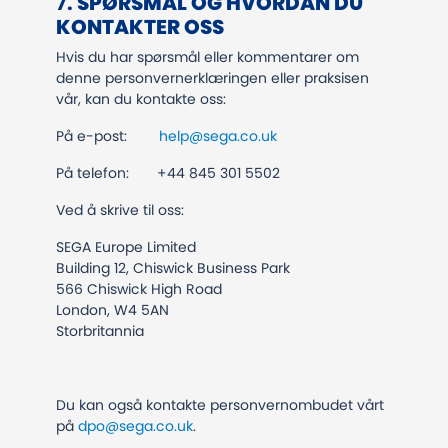
​​​​​​​7.
SPØRSMÅL OG HVORDAN DU
KONTAKTER OSS
Hvis du har spørsmål eller kommentarer om
denne personvernerklæringen eller praksisen
vår, kan du kontakte oss:
På e-post:
help@sega.co.uk
På telefon: +44 845 301 5502
Ved å skrive til oss:
SEGA Europe Limited
Building 12, Chiswick Business Park
566 Chiswick High Road
London, W4 5AN
Storbritannia
Du kan også kontakte personvernombudet vårt
på
dpo@sega.co.uk
.