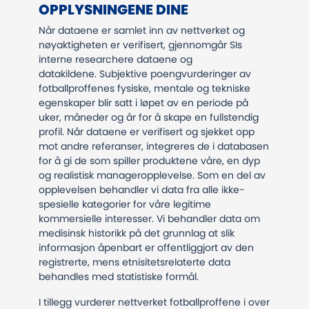
OPPLYSNINGENE DINE
Når dataene er samlet inn av nettverket og
nøyaktigheten er verifisert, gjennomgår SIs
interne researchere dataene og
datakildene. Subjektive poengvurderinger av
fotballproffenes fysiske, mentale og tekniske
egenskaper blir satt i løpet av en periode på
uker, måneder og år for å skape en fullstendig
profil. Når dataene er verifisert og sjekket opp
mot andre referanser, integreres de i databasen
for å gi de som spiller produktene våre, en dyp
og realistisk manageropplevelse. Som en del av
opplevelsen behandler vi data fra alle ikke-
spesielle kategorier for våre legitime
kommersielle interesser. Vi behandler data om
medisinsk historikk på det grunnlag at slik
informasjon åpenbart er offentliggjort av den
registrerte, mens etnisitetsrelaterte data
behandles med statistiske formål.
I tillegg vurderer nettverket fotballproffene i over