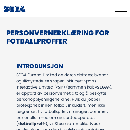
PERSONVERNERKLÆRING FOR
Privacy Policy/EULA
FOTBALLPROFFER
Cookie Policy
Stay Safe Online​
INTRODUKSJON
Your Rights​
SEGA Europe Limited og deres datterselskaper
og tilknyttede selskaper, inkludert Sports
Corporate Governance
Interactive Limited («
SI
») (sammen kalt «
SEGA
»),
er opptatt av personvernet ditt og å beskytte
personopplysningene dine. Hvis du jobber
FAQs & Contact Us
profesjonelt innen fotball, inkludert, men ikke
begrenset til, fotballspiller, manager, dommer,
trener eller medlem av støtteapparatet
(«
fotballproff
»), vil SI samle inn ulike typer
opplysninger om deg til selskapets database