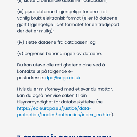
(ii) slutte å behandle dataene i databasen;
(iii) gjøre dataene tilgjengelige for dem i et
vanlig brukt elektronisk format (eller få dataene
gjort tilgjengelige i det formatet for en tredjepart
der det er mulig);
(iv) slette dataene fra databasen; og
(v) begrense behandlingen av dataene.
Du kan utøve alle rettighetene dine ved å
kontakte SI på følgende e-
postadresse:
dpo@sega.co.uk
.
Hvis du er misfornøyd med et svar du mottar,
kan du også henvise saken til din
tilsynsmyndighet for databeskyttelse (se
https://ec.europa.eu/justice/data-
protection/bodies/authorities/index_en.htm
).