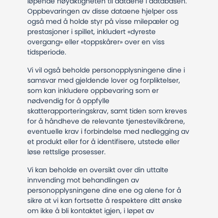
løpende nøyaktigheten til dataene i databasen.
Oppbevaringen av disse dataene hjelper oss
også med å holde styr på visse milepæler og
prestasjoner i spillet, inkludert «dyreste
overgang» eller «toppskårer» over en viss
tidsperiode.
Vi vil også beholde personopplysningene dine i
samsvar med gjeldende lover og forpliktelser,
som kan inkludere oppbevaring som er
nødvendig for å oppfylle
skatterapporteringskrav, samt tiden som kreves
for å håndheve de relevante tjenestevilkårene,
eventuelle krav i forbindelse med nedlegging av
et produkt eller for å identifisere, utstede eller
løse rettslige prosesser.
Vi kan beholde en oversikt over din uttalte
innvending mot behandlingen av
personopplysningene dine ene og alene for å
sikre at vi kan fortsette å respektere ditt ønske
om ikke å bli kontaktet igjen, i løpet av