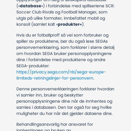
(«
database
») i forbindelse med spillseriene SCR:
Soccer Club Rivals og Football Manager, som
utgis på ulike formater, innbefattet mobil og
konsoll (samlet kalt «
produkter»
).
Hvis du er fotballproff så vel som forbruker og
spiller av produktene, bør du også lese SEGAs
personvernerklæring, som forklarer i større detalj
om hvordan SEGA bruker personopplysningene
dine i forbindelse med produktene og andre
SEGA-produkter:
https://privacy.sega.com/nb/sega-europe-
limiteds-retningslinjer-for-personvern
.
Denne personvernerklæringen forklarer hvordan
vi samler inn, bruker og beskytter
personopplysningene dine når de innhentes og
samles i databasen. Den tar også for seg hvilke
muligheter du har når det gjelder dataene dine.
Behandlingsansvarlig har ansvaret for
innhentingen og bruken av