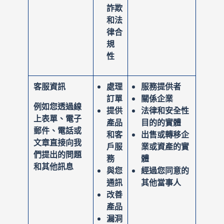
詐欺
和法
律合
規
性
客服資訊
處理
服務提供者
訂單
關係企業
例如您透過線
提供
法律和安全性
上表單、電子
產品
目的的實體
郵件、電話或
和客
出售或轉移企
文章直接向我
戶服
業或資產的實
們提出的問題
務
體
和其他訊息
與您
經過您同意的
通訊
其他當事人
改善
產品
漏洞