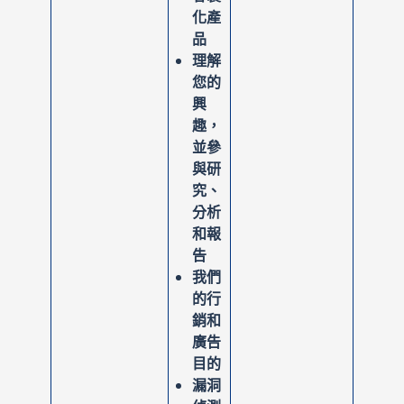
化產
品
理解
您的
興
趣，
並參
與研
究、
分析
和報
告
我們
的行
銷和
廣告
目的
漏洞