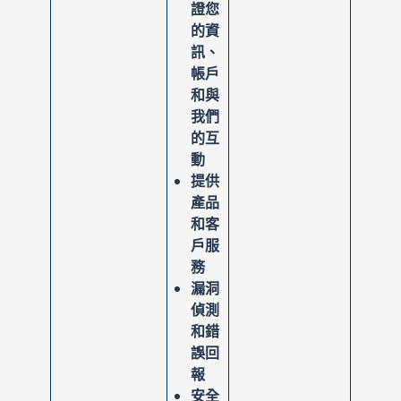
證您
的資
訊、
帳戶
和與
我們
的互
動
提供
產品
和客
戶服
務
漏洞
偵測
和錯
誤回
報
安全