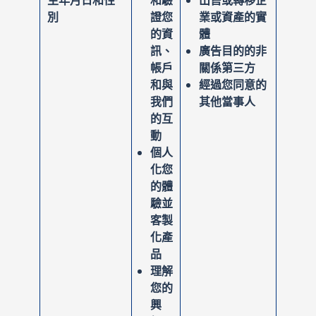
生年月日和性
和驗
出售或轉移企
別
證您
業或資產的實
的資
體
訊、
廣告目的的非
帳戶
關係第三方
和與
經過您同意的
我們
其他當事人
的互
動
個人
化您
的體
驗並
客製
化產
品
理解
您的
興