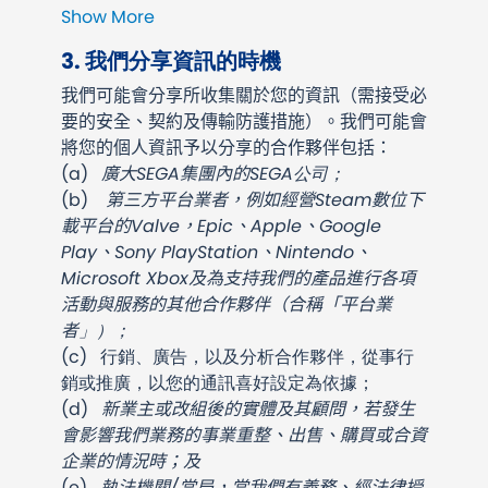
Show More
3. 我們分享資訊的時機
我們可能會分享所收集關於您的資訊（需接受必
要的安全、契約及傳輸防護措施）。我們可能會
將您的個人資訊予以分享的合作夥伴包括：
(a)
廣大SEGA集團內的
SEGA公司；
(b)
第三方平台業者，例如經營Steam數位下
載平台的Valve，Epic、Apple、Google
Play、Sony PlayStation、Nintendo、
Microsoft Xbox及為支持我們的產品進行各項
活動與服務的其他合作夥伴（合稱「平台業
者
」）；
(c)
行銷、廣告，以及分析合作夥伴，從事行
銷或推廣，以您的通訊喜好設定為依據；
(d)
新業主或改組後的實體及其顧問，若發生
會影響我們業務的事業重整、出售、購買或合資
企業的情況時；及
(e)
執法機關/當局，當我們有義務、經法律授