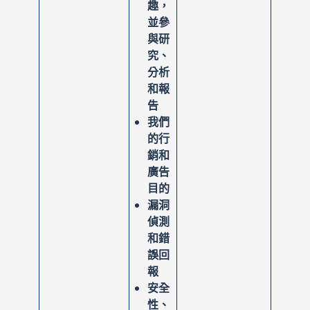
趣，
並參
與研
究、
分析
和報
告
我們
的行
銷和
廣告
目的
漏洞
偵測
和錯
誤回
報
安全
性、