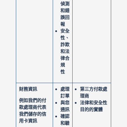
偵測
和錯
誤回
報
安全
性、
詐欺
和法
律合
規
性
財務資訊
處理
第三方付款處
訂單
理商
例如我們的付
與您
法律和安全性
款處理商代表
通訊
目的的實體
我們儲存的信
確認
用卡資訊
和驗