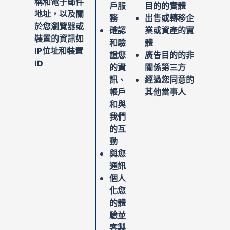
稱和電子郵件
戶服
目的的實體
地址，以及關
務
出售或轉移企
於您瀏覽器或
確認
業或資產的實
裝置的資訊如
和驗
體
IP位址和裝置
證您
廣告目的的非
ID
的資
關係第三方
訊、
經過您同意的
帳戶
其他當事人
和與
我們
的互
動
與您
通訊
個人
化您
的體
驗並
客製