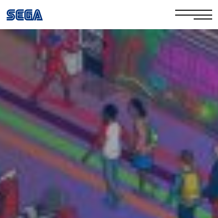
Informativa sulla privacy
Politica sui cookie
Sicurezza online
I tuoi diritti
Corporate Governance
Domande frequenti e contatti