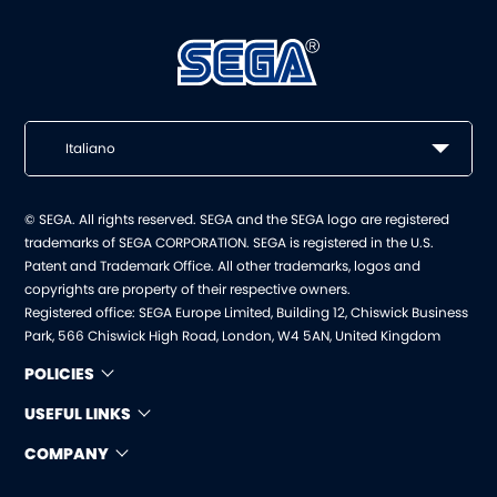
Italiano
© SEGA. All rights reserved. SEGA and the SEGA logo are registered
trademarks of SEGA CORPORATION. SEGA is registered in the U.S.
Patent and Trademark Office. All other trademarks, logos and
copyrights are property of their respective owners.
Registered office: SEGA Europe Limited, Building 12, Chiswick Business
Park, 566 Chiswick High Road, London, W4 5AN, United Kingdom
POLICIES
USEFUL LINKS
COMPANY