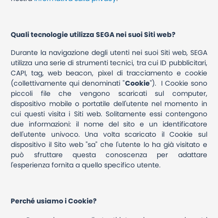
Quali tecnologie utilizza SEGA nei suoi Siti web?
Durante la navigazione degli utenti nei suoi Siti web, SEGA
utilizza una serie di strumenti tecnici, tra cui ID pubblicitari,
CAPI, tag, web beacon, pixel di tracciamento e cookie
(collettivamente qui denominati "
Cookie
"). I Cookie sono
piccoli file che vengono scaricati sul computer,
dispositivo mobile o portatile dell'utente nel momento in
cui questi visita i Siti web. Solitamente essi contengono
due informazioni: il nome del sito e un identificatore
dell'utente univoco. Una volta scaricato il Cookie sul
dispositivo il Sito web "sa" che l'utente lo ha già visitato e
può sfruttare questa conoscenza per adattare
l'esperienza fornita a quello specifico utente.
Perché usiamo i Cookie?