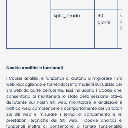
split_mode
90
Coo
Dru
giorni
pre
Cookie analitici e funzionali
I Cookie analitici e funzionali ci aiutano a migliorare i Siti
web raccogliendo e fornendoci informazioni sull'utilizzo dei
Siti web da parte dell'utente. Essi includono i Cookie che
consentono di mantenere lo stato della sessione attiva
dell'utente sui nostri Siti web, monitorare e analizzare il
traffico web, comprendere il comportamento dei visitatori
sui Siti web e misurare i tempi di caricamento e le
prestazioni tecniche dei Siti web. I Cookie analitici e
funzionali inoltre ci consentono di fornire funzionalità