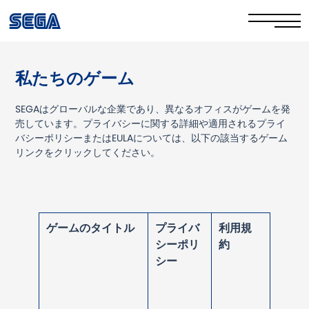
私たちのゲーム
Privacy Policy
SEGAはグローバルな企業であり、異なるオフィスがゲームを発
Cookie Policy
売しています。プライバシーに関する詳細や適用されるプライ
バシーポリシーまたはEULAについては、以下の該当するゲーム
Stay Safe Online​
リンクをクリックしてください。
Your Rights​
Corporate Governance
ゲームのタイトル
プライバ
利用規
FAQs & Contact Us
シーポリ
約
シー