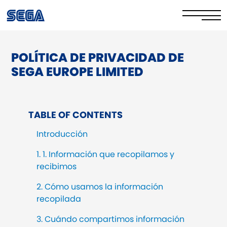
POLÍTICA DE PRIVACIDAD DE
Privacy Policy/EULA
SEGA EUROPE LIMITED
Cookie Policy
Stay Safe Online​
TABLE OF CONTENTS
Your Rights​
Introducción
Corporate Governance
1. 1. Información que recopilamos y
recibimos
FAQs & Contact Us
2. Cómo usamos la información
recopilada
3. Cuándo compartimos información