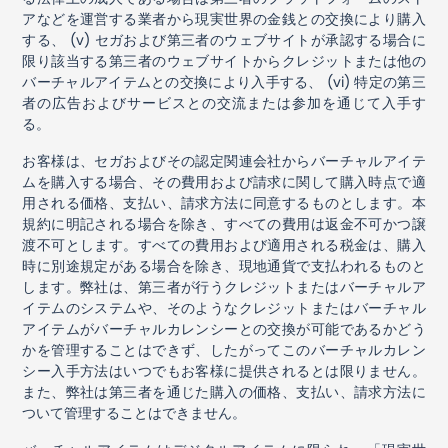
アなどを運営する業者から現実世界の金銭との交換により購入
する、
(v)
セガおよび第三者のウェブサイトが承認する場合に
限り該当する第三者のウェブサイトからクレジットまたは他の
バーチャルアイテムとの交換により入手する、
(vi)
特定の第三
者の広告およびサービスとの交流または参加を通じて入手す
る。
お客様は、セガおよびその認定関連会社からバーチャルアイテ
ムを購入する場合、その費用および請求に関して購入時点で適
用される価格、支払い、請求方法に同意するものとします。本
規約に明記される場合を除き、すべての費用は返金不可かつ譲
渡不可とします。すべての費用および適用される税金は、購入
時に別途規定がある場合を除き、現地通貨で支払われるものと
します。弊社は、第三者が行うクレジットまたはバーチャルア
イテムのシステムや、そのようなクレジットまたはバーチャル
アイテムがバーチャルカレンシーとの交換が可能であるかどう
かを管理することはできず、したがってこのバーチャルカレン
シー入手方法はいつでもお客様に提供されるとは限りません。
また、弊社は第三者を通じた購入の価格、支払い、請求方法に
ついて管理することはできません。