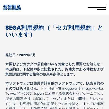
SEGA利用規約（「セガ利用規約」と
Privacy Policy
いいます）
Cookie Policy
Stay Safe Online​
発効日：
2022
年
3
月
Your Rights​
米国およびカナダの居住者のみを対象とした重要なお知らせ：
本規約は、下記第
19
条に記載された、拘束力のある仲裁および
Corporate Governance
集団訴訟に関する権利の放棄を条件とします。
本ソフトウェアは使用許諾目的のソフトウェアで、販売目的の
FAQs & Contact Us
ものではありません。
1-1-1 Nishi-Shinagawa, Shinagawa-ku,
Tokyo, 141-0033, Japan
に所在する株式会社セガゲームズおよ
びその関連会社（総称して「
セガ
」または「
弊社
」といいま
す）は、お客様に明示的に許諾したものを除き、すべての権利
を留保します。本使用許諾の対象となる製品は、本ゲームソフ