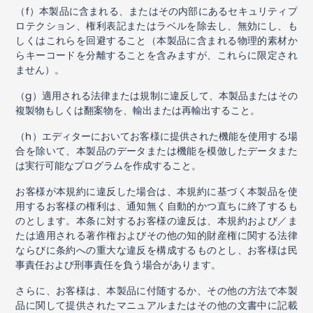
（
f
）本製品に含まれる、またはその内部にあるセキュリティプ
ロテクション、権利表記またはラベルを除去し、無効にし、も
しくはこれらを回避すること（本製品に含まれる物理的素材か
らキーコードを分離することを含みますが、これらに限定され
ません）。
（
g
）適用される法律または規制に違反して、本製品またはその
複製物もしくは翻案物を、輸出または再輸出すること。
（
h
）エディターにおいてお客様に提供された機能を使用する場
合を除いて、本製品のデータまたは機能を模倣したデータまた
は実行可能なプログラムを作成すること。
お客様が本規約に違反した場合は、本規約に基づく本製品を使
用するお客様の権利は、通知無く自動的かつ直ちに終了するも
のとします。本条に対するお客様の違反は、本規約および／ま
たは適用される著作権およびその他の知的財産権に関する法律
ならびに条約への重大な違反を構成するものとし、お客様は民
事責任および刑事責任を負う場合があります。
さらに、お客様は、本製品に付随するか、その他の方法で本製
品に関して提供されたマニュアルまたはその他の文書中に記載