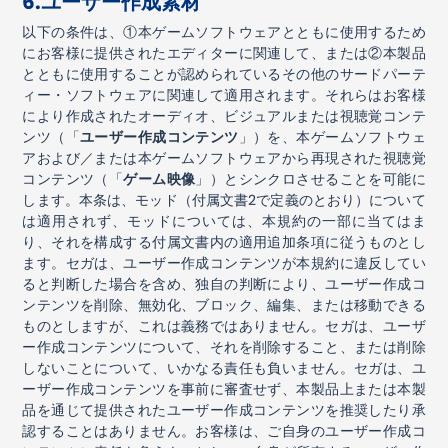
6.
ユーザー作成素材
以下の条件は、
①
本ゲームソフトウェアとともに使用するため
にお客様に提供されたエディターに関連して、または
②
本製品
とともに使用することが認められているその他のサードパーテ
ィー・ソフトウェアに関連して適用されます。それらはお客様
により作成されたオーディオ、ビジュアルまたは視聴覚コンテ
ンツ（「
ユーザー作成コンテンツ
」）を、本ゲームソフトウェ
アおよび／または本ゲームソフトウェアから再現された視聴覚
コンテンツ（「
ゲーム映像
」）とシンクロさせることを可能に
します。本条は、モッド（付属文書
2
で定義のとおり）について
は適用されず、モッドについては、本規約の一部に当てはま
り、それを構成する付属文書内の適用追加条項に従うものとし
ます。セガは、ユーザー作成コンテンツが本規約に違反してい
ると判断した場合を含め、独自の判断により、ユーザー作成コ
ンテンツを削除、無効化、ブロック、編集、または移動できる
ものとしますが、これは義務ではありません。セガは、ユーザ
ー作成コンテンツについて、それを削除すること、または削除
しないことについて、いかなる責任も負いません。セガは、ユ
ーザー作成コンテンツを事前に審査せず、本製品上または本製
品を通じて提供されたユーザー作成コンテンツを推奨したり承
認することはありません。お客様は、ご自身のユーザー作成コ