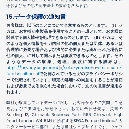
令およびその他の衡平法上の救済を含みます。
15.
データ保護の通知書
お客様は、以下のことについて合意するものとします。（I）セ
ガは、お客様が本製品を使用することの一環として、お客様に
関連する個人情報を処理できるものとします。（II）セガは、そ
のような個人情報をセガ内部の他の個人または団体、あるいは
合理的に必要な場合および法的に必要または認められた場合に
他の個人、に対して開示または譲渡できるものとします。その
ようなデータの収集、処理、譲渡に関する詳細は、
https://privacy.sega.com/ja/seka-yorotsuha-rimitetsuto-
furaihashihorishi
で公開されているセガのプライバシーポリシ
ーで記載されています。特定の処理への同意をすることが適切
および必要である限られた場合において、別の同意書が適用さ
れます。
弊社が収集しているデータに関し、お客様からのご質問、ご意
見およびご要望をお寄せ下さい。お問い合わせ先は、英国の
Building 12, Chiswick Business Park, 566 Chiswick High
Road, London, W4 5AN に所在する
SEGA Europe Limited
のカ
スタマーサービス部門、または当社ウェブサイトです。ウェブ