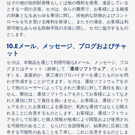
はその他の知的財産権もしくは他の権利を侵害、違反している
とする一切の主張。セガは、自らの費用で、お客様による補償
の対象となるあらゆる事項に関し、排他的な防御およびコント
ロールを引き受ける権利を留保し、またその場合、お客様は利
用可能なあらゆる防御手段の主張に関し、セガに協力するもの
とします。
10.E
メール、メッセージ、ブログおよびチャ
ット
セガは、本製品を通じて利用可能な
E
メール、メッセージ、ブロ
グまたはチャット（総称して「
通信ソフトウェア
」といいま
す）を、直接的か、第三者のプロバイダーを通じたものかを問
わず作成することができます。セガは、通信ソフトウェアを介
して他のユーザーによってなされた通信に対して責任を負いま
せん。弊社は、通信ソフトウェアを介してお客様によってなさ
れた通信に対して責任を負いません。お客様は、通信ソフトウ
ェアを介したお客様による通信が、私的な通信ではなく公開さ
れることに合意するものとします。お客様は、通信ソフトウェ
アを介して伝達した個人情報が他者により閲覧および使用され
る可能性のあること、ならびに当該情報が、結果的に広範に流
布する可能性のあることを了承し、これに合意するものとしま