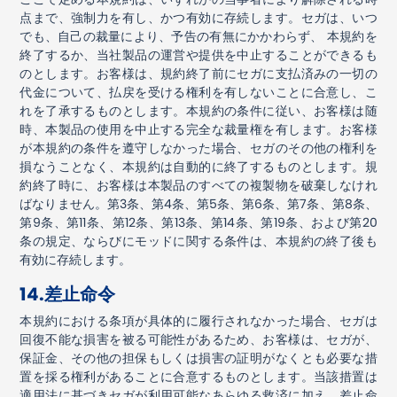
点まで、強制力を有し、かつ有効に存続します。セガは、いつ
でも、自己の裁量により、予告の有無にかかわらず、 本規約を
終了するか、当社製品の運営や提供を中止することができるも
のとします。お客様は、規約終了前にセガに支払済みの一切の
代金について、払戻を受ける権利を有しないことに合意し、こ
れを了承するものとします。本規約の条件に従い、お客様は随
時、本製品の使用を中止する完全な裁量権を有します。お客様
が本規約の条件を遵守しなかった場合、セガのその他の権利を
損なうことなく、本規約は自動的に終了するものとします。規
約終了時に、お客様は本製品のすべての複製物を破棄しなけれ
ばなりません。第
3
条、第
4
条、第
5
条、第
6
条、第
7
条、第
8
条、
第
9
条、第
11
条、第
12
条、第
13
条、第
14
条、第
19
条、および第
20
条の規定、ならびにモッドに関する条件は、本規約の終了後も
有効に存続します。
14.
差止命令
本規約における条項が具体的に履行されなかった場合、セガは
回復不能な損害を被る可能性があるため、お客様は、セガが、
保証金、その他の担保もしくは損害の証明がなくとも必要な措
置を採る権利があることに合意するものとします。当該措置は
適用法に基づきセガが利用可能なあらゆる救済に加え、差止命