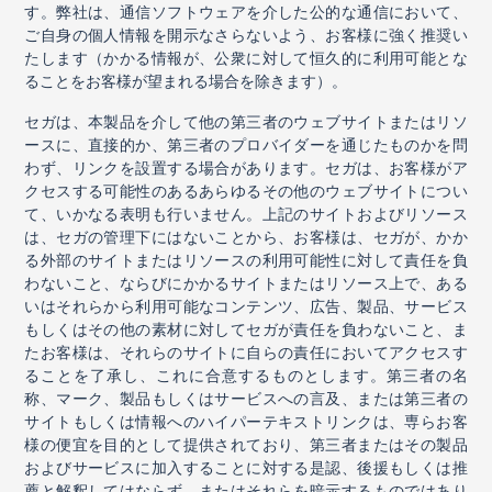
す。弊社は、通信ソフトウェアを介した公的な通信において、
ご自身の個人情報を開示なさらないよう、お客様に強く推奨い
たします（かかる情報が、公衆に対して恒久的に利用可能とな
ることをお客様が望まれる場合を除きます）。
セガは、本製品を介して他の第三者のウェブサイトまたはリソ
ースに、直接的か、第三者のプロバイダーを通じたものかを問
わず、リンクを設置する場合があります。セガは、お客様がア
クセスする可能性のあるあらゆるその他のウェブサイトについ
て、いかなる表明も行いません。上記のサイトおよびリソース
は、セガの管理下にはないことから、お客様は、セガが、かか
る外部のサイトまたはリソースの利用可能性に対して責任を負
わないこと、ならびにかかるサイトまたはリソース上で、ある
いはそれらから利用可能なコンテンツ、広告、製品、サービス
もしくはその他の素材に対してセガが責任を負わないこと、ま
たお客様は、それらのサイトに自らの責任においてアクセスす
ることを了承し、これに合意するものとします。第三者の名
称、マーク、製品もしくはサービスへの言及、または第三者の
サイトもしくは情報へのハイパーテキストリンクは、専らお客
様の便宜を目的として提供されており、第三者またはその製品
およびサービスに加入することに対する是認、後援もしくは推
薦と解釈してはならず、またはそれらを暗示するものではあり