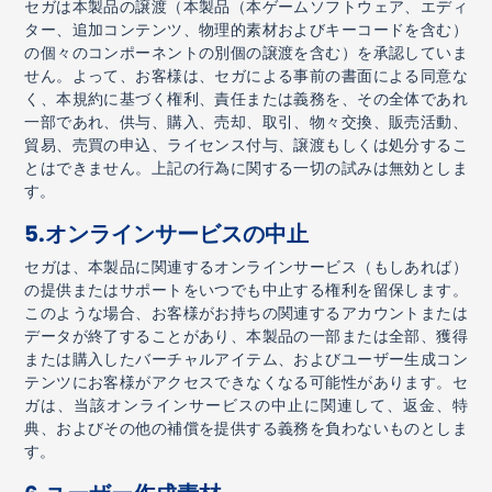
セガは本製品の譲渡（本製品（本ゲームソフトウェア、エディ
ター、追加コンテンツ、物理的素材およびキーコードを含む）
の個々のコンポーネントの別個の譲渡を含む）を承認していま
せん。よって、お客様は、セガによる事前の書面による同意な
く、本規約に基づく権利、責任または義務を、その全体であれ
一部であれ、供与、購入、売却、取引、物々交換、販売活動、
貿易、売買の申込、ライセンス付与、譲渡もしくは処分するこ
とはできません。上記の行為に関する一切の試みは無効としま
す。
5.
オンラインサービスの中止
セガは、本製品に関連するオンラインサービス（もしあれば）
の提供またはサポートをいつでも中止する権利を留保します。
このような場合、お客様がお持ちの関連するアカウントまたは
データが終了することがあり、本製品の一部または全部、獲得
または購入したバーチャルアイテム、およびユーザー生成コン
テンツにお客様がアクセスできなくなる可能性があります。セ
ガは、当該オンラインサービスの中止に関連して、返金、特
典、およびその他の補償を提供する義務を負わないものとしま
す。