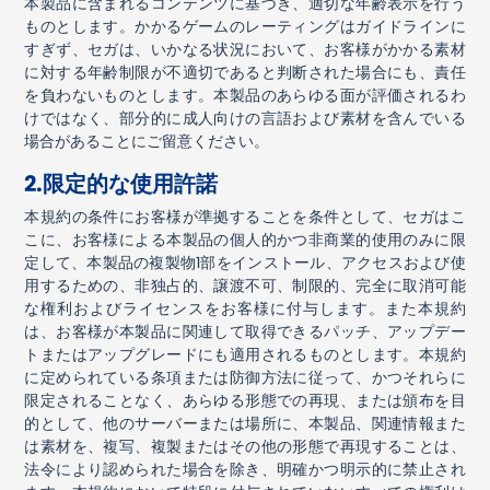
本製品に含まれるコンテンツに基づき、適切な年齢表示を行う
ものとします。かかるゲームのレーティングはガイドラインに
すぎず、セガは、いかなる状況において、お客様がかかる素材
に対する年齢制限が不適切であると判断された場合にも、責任
を負わないものとします。本製品のあらゆる面が評価されるわ
けではなく、部分的に成人向けの言語および素材を含んでいる
場合があることにご留意ください。
2.
限定的な使用許諾
本規約の条件にお客様が準拠することを条件として、セガはこ
こに、お客様による本製品の個人的かつ非商業的使用のみに限
定して、本製品の複製物
1
部をインストール、アクセスおよび使
用するための、非独占的、譲渡不可、制限的、完全に取消可能
な権利およびライセンスをお客様に付与します。また本規約
は、お客様が本製品に関連して取得できるパッチ、アップデー
トまたはアップグレードにも適用されるものとします。本規約
に定められている条項または防御方法に従って、かつそれらに
限定されることなく、あらゆる形態での再現、または頒布を目
的として、他のサーバーまたは場所に、本製品、関連情報また
は素材を、複写、複製またはその他の形態で再現することは、
法令により認められた場合を除き、明確かつ明示的に禁止され