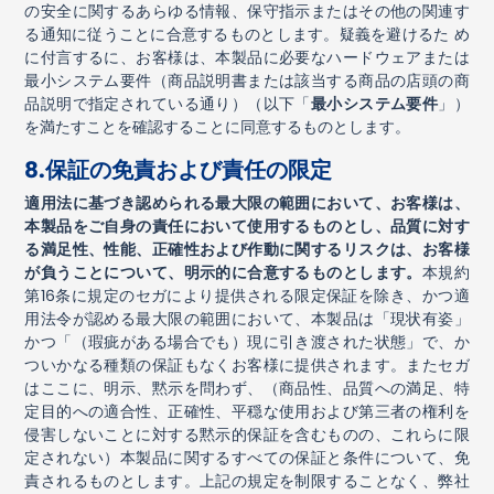
の安全に関するあらゆる情報、保守指示またはその他の関連す
る通知に従うことに合意するものとします。疑義を避けるた め
に付言するに、お客様は、本製品に必要なハードウェアまたは
最小システム要件（商品説明書または該当する商品の店頭の商
品説明で指定されている通り）（以下「
最小システム要件
」）
を満たすことを確認することに同意するものとします。
8.
保証の免責および責任の限定
適用法に基づき認められる最大限の範囲において、お客様は、
本製品をご自身の責任において使用するものとし、品質に対す
る満足性、性能、正確性および作動に関するリスクは、お客様
が負うことについて、明示的に合意するものとします。
本規約
第
16
条に規定のセガにより提供される限定保証を除き、かつ適
用法令が認める最大限の範囲において、本製品は「現状有姿」
かつ「（瑕疵がある場合でも）現に引き渡された状態」で、か
ついかなる種類の保証もなくお客様に提供されます。またセガ
はここに、明示、黙示を問わず、（商品性、品質への満足、特
定目的への適合性、正確性、平穏な使用および第三者の権利を
侵害しないことに対する黙示的保証を含むものの、これらに限
定されない）本製品に関するすべての保証と条件について、免
責されるものとします。上記の規定を制限することなく、弊社