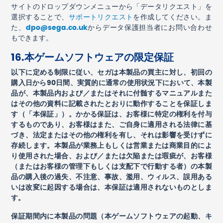
サイトのドロップダウンメニューから「データリクエスト」を
選択することで、
サポートリクエスト
を作成してください。ま
た、
dpo@sega.co.uk
からデータ保護担当者にお問い合わせ
もできます。
16.
本ゲームソフトウェアの限定保証
以下に定める制限に従い、セガは本製品の買主に対し、初回の
購入日から
90
日間、実質的に通常の使用状況下において、本製
品が、本製品内および／またはそれに付髄するマニュアルまた
はその他の資料に記載されたとおりに動作することを保証しま
す（「本保証」）。かかる保証は、お客様に特定の権利を付与
するものであり、お客様はまた、ご自身に適用される法律に基
づき、法定またはその他の権利を有し、それは影響を受けずに
存続します。本製品が業務上もしくは営業または商業目的によ
り使用された場合、および／または欠陥または瑕疵が、お客様
（またはお客様の管理下もしくは支配下で行動する者）の本製
品の購入後の過失、不注意、事故、濫用、ウィルス、誤用ある
いは改変に起因する場合は、本保証は適用されないものとしま
す。
保証期間内に本製品の問題（本ゲームソフトウェアの起動、キ