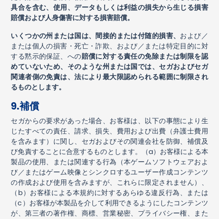
具合を含む、使用、データもしくは利益の損失から生じる損害
賠償および人身傷害に対する損害賠償。
いくつかの州または国は、間接的または付随的損害、
および／
または個人の損害・死亡・詐欺、および／または特定目的に対
する黙示的保証、への
賠償に対する責任の免除または制限を認
めていないため、そのような州または国では、セガおよびセガ
関連者側の免責は、法により最大限認められる範囲に制限され
るものとします。
9.
補償
セガからの要求があった場合、お客様は、以下の事態により生
じたすべての責任、請求、損失、費用および出費（弁護士費用
を含みます）に関し、セガおよびその関連会社を防御、補償及
び免責することに合意するものとします。（
a
）お客様による本
製品の使用、または関連する行為（本ゲームソフトウェアおよ
び／またはゲーム映像とシンクロするユーザー作成コンテンツ
の作成および使用を含みますが、これらに限定されません）、
（
b
）お客様による本規約に対するあらゆる違反行為、または
（
c
）お客様が本製品を介して利用できるようにしたコンテンツ
が、第三者の著作権、商標、営業秘密、プライバシー権、また