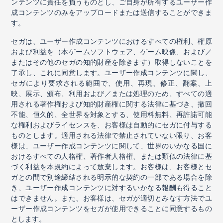
ンテンツに責任を負うものとし、ご自身が所有するユーザー作
成コンテンツのみをアップロードまたは送信することができま
す。
セガは、ユーザー作成コンテンツにおけるすべての権利、権原
および利益を（本ゲームソフトウェア、ゲーム映像、および／
またはその他のセガの知的財産を除きます）取得しないことを
了承し、これに同意します。ユーザー作成コンテンツに関し、
セガにより要求される範囲で、使用、再現、修正、翻案、上
映、展示、頒布、利用および／または処理のため、すべての適
用される著作権および知的財産権に関する法律に基づき、撤回
不能、恒久的、全世界を対象とする、使用料無料、再許諾可能
な権利およびライセンスを、お客様は自動的にセガに付与する
ものとします。適用される法律で禁止されていない限り、お客
様は、ユーザー作成コンテンツに関して、世界のいかなる国に
おけるすべての人格権、著作者人格権、または類似の法律に基
づく利益を本規約によって放棄します。お客様は、お客様とセ
ガとの間で別途締結される明示的な契約の一部である場合を除
き、ユーザー作成コンテンツに対するいかなる報酬も得ること
はできません。また、お客様は、セガが適切とみなす方法でユ
ーザー作成コンテンツをセガが使用できることに同意するもの
とします。