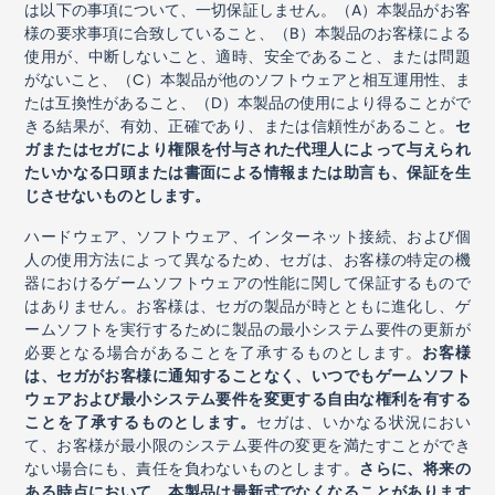
は以下の事項について、一切保証しません。（
A
）本製品がお客
様の要求事項に合致していること、（
B
）本製品のお客様による
使用が、中断しないこと、適時、安全であること、または問題
がないこと、（
C
）本製品が他のソフトウェアと相互運用性、ま
たは互換性があること、（
D
）本製品の使用により得ることがで
きる結果が、有効、正確であり、または信頼性があること。
セ
ガまたはセガにより権限を付与された代理人によって与えられ
たいかなる口頭または書面による情報または助言も、保証を生
じさせないものとします。
ハードウェア、ソフトウェア、インターネット接続、および個
人の使用方法によって異なるため、セガは、お客様の特定の機
器におけるゲームソフトウェアの性能に関して保証するもので
はありません。お客様は、セガの製品が時とともに進化し、ゲ
ームソフトを実行するために製品の最小システム要件の更新が
必要となる場合があることを了承するものとします。
お客様
は、セガがお客様に通知することなく、いつでもゲームソフト
ウェアおよび最小システム要件を変更する自由な権利を有する
ことを了承するものとします。
セガは、いかなる状況におい
て、お客様が最小限のシステム要件の変更を満たすことができ
ない場合にも、責任を負わないものとします。
さらに、将来の
ある時点において、本製品は最新式でなくなることがあります