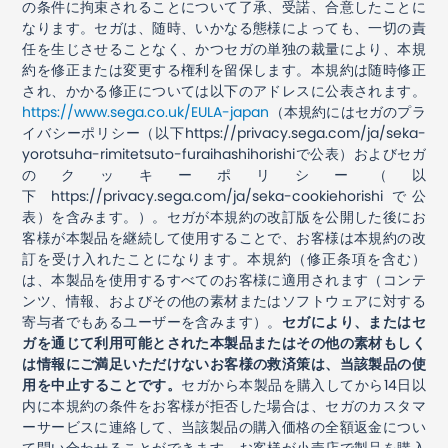
の条件に拘束されることについて了承、受諾、合意したことに
なります。セガは、随時、いかなる態様によっても、一切の責
任を生じさせることなく、かつセガの単独の裁量により、本規
約を修正または変更する権利を留保します。本規約は随時修正
され、かかる修正については以下のアドレスに公表されます。
https://www.sega.co.uk/EULA-japan
（本規約にはセガのプラ
イバシーポリシー（以下
https://privacy.sega.com/ja/seka-
yorotsuha-rimitetsuto-furaihashihorishi
で公表）およびセガ
のクッキーポリシー（以
下
https://privacy.sega.com/ja/seka-cookiehorishi
で公
表）を含みます。）。セガが本規約の改訂版を公開した後にお
客様が本製品を継続して使用することで、お客様は本規約の改
訂を受け入れたことになります。本規約（修正条項を含む）
は、本製品を使用するすべてのお客様に適用されます（コンテ
ンツ、情報、およびその他の素材またはソフトウェアに対する
寄与者でもあるユーザーを含みます）。
セガにより、またはセ
ガを通じて利用可能とされた本製品またはその他の素材もしく
は情報にご満足いただけないお客様の救済策は、当該製品の使
用を中止することです。
セガから本製品を購入してから
14
日以
内に本規約の条件をお客様が拒否した場合は、セガのカスタマ
ーサービスに連絡して、当該製品の購入価格の全額返金につい