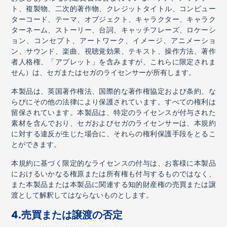
ト、複製物、二次的著作物、クレジットタイトル、コンピュー
ターコード、テーマ、オブジェクト、キャラクター、キャラク
ターネーム、ストーリー、台詞、キャッチフレーズ、ロケーシ
ョン、コンセプト、アートワーク、イメージ、アニメーショ
ン、サウンド、楽曲、視聴覚効果、テキスト、操作方法、著作
者人格権、「アプレット」を含みますが、これらに限定されま
せん）は、セガまたはセガのライセンサーが所有します。
本製品は、英国著作権法、国際的な著作権協定および条約、な
らびにその他の法律により保護されています。すべての権利は
留保されています。本製品は、特定のライセンスが付与された
素材を含んでおり、セガおよびセガのライセンサーは、本規約
に対する違反が生じた場合に、それらの権利保護手段をとるこ
とができます。
本規約に基づく限定的なライセンスの付与は、お客様に本製品
におけるいかなる権原または所有権も付与するものではなく、
また本製品または本製品に関連する知的財産権の売買または譲
渡として解釈してはならないものとします。
4.
売買または譲渡の否定