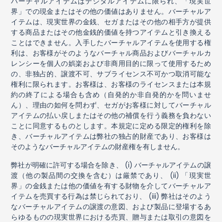
バーチャルアイテムはデジタルアイテムに限られ、「現実世
界」での現金またはその他の価値はありません。バーチャルア
イテムは、現実世界の金銭、セガまたはその他の相手方が提供
する商品またはその他金銭的価値を持つアイテムと引き換える
ことはできません。入手したバーチャルアイテムを使用する権
利は、お客様がそのようなバーチャル商品およびバーチャルカ
レンシーを個人の娯楽および非商用目的に限って使用するため
の、非独占的、譲渡不可、サブライセンス不可かつ取消可能な
権利に限られます。お客様は、お客様のライセンスまたは本規
約の終了による場合も含め（自発的か非自発的かを問いませ
ん）、理由の如何を問わず、セガがお客様に対してバーチャル
アイテムの払い戻しまたはその他の補償を行う義務を負わない
ことに同意するものとします。本規定に定める限定的権利を除
き、バーチャルアイテムは弊社の独占的財産であり、お客様は
そのようなバーチャルアイテムの財産権を有しません。
弊社が明確に許可する場合を除き、
(i)
バーチャルアイテムの譲
渡（他の製品間の交換を含む）は厳禁であり、
(ii)
「現実世
界」の金銭または他の価値を有する財物を介してバーチャルア
イテムを売買する行為は禁じられており、
(iii)
弊社はそのよう
なバーチャルアイテムの譲渡の意図、および製品に登場するあ
らゆるものの現実世界における売買、贈与または取引の意図を