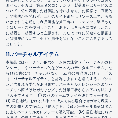
ません。セガは、第三者のコンテンツ、製品またはサービスに
ついて一切の表明または保証を行いません。お客様は、直接的
か間接的かを問わず、上記のサイトまたはリソース上で、ある
いはそれらを通じて利用可能な第三者のコンテンツ、製品もし
くはサービスを使用したこと、あるいはそれらに依拠したこと
に起因し、起因すると主張され、またはそれに関連する損害ま
たは損失について、セガが責任を負わないことに合意するもの
とします。
11.
バーチャルアイテム
本製品にはバーチャル的なゲーム内の通貨（「
バーチャルカレ
ンシー
」）やバーチャル的なゲーム内のデジタルアイテム、な
らびに他のバーチャル的なゲーム内の商品およびサービス
（「
バーチャルアイテム
」と総称します）を購入するオプショ
ンが含まれる場合があります。バーチャルカレンシーおよびバ
ーチャル商品はセガおよび／または第三者から以下の方法によ
り入手できます：
(i)
製品のゲームプレイを通じて入手する、
(ii)
居住地域における法律上の成人である場合はセガから現実世
界の金銭との交換により購入する、
(iii)
バーチャル商品は場合
によりバーチャルカレンシーで購入可能、
(iv)
居住地域におけ
る法律上の成人である場合は第三者のプラットフォームのスト