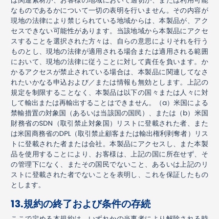
は関連素材が、お客様の地域において適切か、または利用可能
なものであるかについて一切の表明を行いません。その内容が
現地の法律により禁じられている地域からは、本製品が、アク
セスできない可能性があります。当該地域から本製品にアクセ
スすることを選択された方々は、自らの意思によりそれを行う
ものとし、現地の法律が適用される場合または適用される範囲
において、現地の法律に従うことに対して責任を負います。か
かるアクセスが禁止されている場合は、本製品に関連してなさ
れたいかなる申込および／または情報も無効とします。上記の
規定を制限することなく、本製品は以下の国々または人々に対
して輸出または再輸出することはできません。（
a
）米国による
禁輸措置の対象国（あるいは当該国の国民）、または（
b
）米国
財務省の
SDN
（取引禁止対象国）リストに登載された者、また
は米国商務省の
DPL
（取引禁止顧客または輸出権利剥奪者）リス
トに登載された者または会社。本製品にアクセスし、また本製
品を使用することにより、お客様は、上記の国に所在せず、そ
の管理下になく、またその国民でないこと、あるいは上記のリ
ストに登載された者でないことを表明し、これを保証したもの
とします。
13.
規約の終了および条件の存続
ここで定める本規約は、いずれかの当事者により解除される時