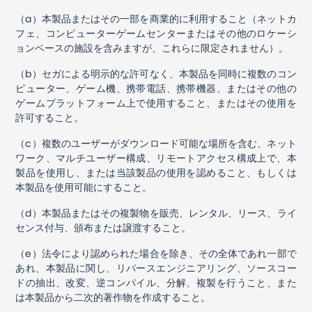
（
a
）本製品またはその一部を商業的に利用すること（ネットカ
フェ、コンピューターゲームセンターまたはその他のロケーシ
ョンベースの施設を含みますが、これらに限定されません）。
（
b
）セガによる明示的な許可なく、本製品を同時に複数のコン
ピューター、ゲーム機、携帯電話、携帯機器、またはその他の
ゲームプラットフォーム上で使用すること、またはその使用を
許可すること。
（
c
）複数のユーザーがダウンロード可能な場所を含む、ネット
ワーク、マルチユーザー構成、リモートアクセス構成上で、本
製品を使用し、または当該製品の使用を認めること、もしくは
本製品を使用可能にすること。
（
d
）本製品またはその複製物を販売、レンタル、リース、ライ
センス付与、頒布または譲渡すること。
（
e
）法令により認められた場合を除き、その全体であれ一部で
あれ、本製品に関し、リバースエンジニアリング、ソースコー
ドの抽出、改変、逆コンパイル、分解、複製を行うこと、また
は本製品から二次的著作物を作成すること。