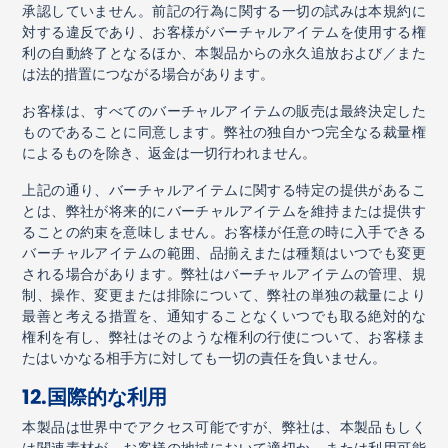
承認していません。前記の行為に関する一切の試みは本規約に
対する違反であり、お客様がバーチャルアイテムを使用する権
利の自動終了となるほか、本製品からの永久追放および／また
は法的措置につながる場合があります。
お客様は、すべてのバーチャルアイテムの販売は最終決定した
ものであることに同意します。弊社の独自かつ完全なる裁量権
によるものを除き、返金は一切行われません。
上記の通り、バーチャルアイテムに関する特定の提供があるこ
とは、弊社が将来的にバーチャルアイテムを維持または提供す
ることの約束を意味しません。お客様が任意の時に入手できる
バーチャルアイテムの範囲、品揃えまたは種類はいつでも変更
される場合があります。弊社はバーチャルアイテムの管理、規
制、操作、変更または排除について、弊社の単独の裁量により
最善と考える措置を、通知することなくいつでも取る絶対的な
権利を有し、弊社はそのような権利の行使について、お客様ま
たはいかなる相手方に対しても一切の責任を負いません。
12.
国際的な利用
本製品は世界中でアクセス可能ですが、弊社は、本製品もしく