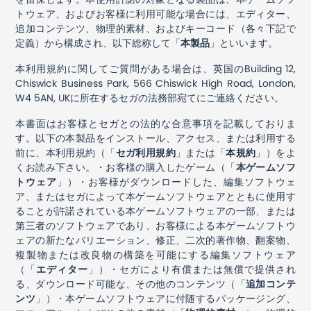
トウェア、およびお客様に利用可能な場合には、エディター、
追加コンテンツ、物理的素材、およびキーコード（各々下記で
定義）から構成され、以下総称して「
本製品
」といいます。
本利用規約に関してご質問がある場合は、英国のBuilding 12,
Chiswick Business Park, 566 Chiswick High Road, London,
W4 5AN
, UK
に所在するセガの法務部宛てにご連絡ください。
本書面はお客様とセガとの法的な合意事項を記載しておりま
す。以下の本製品をインストール、アクセス、または利用する
前に、本利用規約（「
セガ利用規約
」または「
本規約
」）をよ
くお読み下さい。・お客様の購入したゲーム（「
本ゲームソフ
トウェア
」）・お客様がダウンロードした、編集ソフトウェ
ア、またはセガによって本ゲームソフトウェアとともに使用す
ることが許諾されている本ゲームソフトウェアの一部、または
第三者のソフトウェアであり、お客様による本ゲームソフトウ
ェアの新たなバリエーション、修正、二次的著作物、翻案物、
複製物または改良物の構築を可能にする編集ソフトウェア
（「
エディター
」）・セガにより有償または無償で提供され
る、ダウンロード可能な、その他のコンテンツ（「
追加コンテ
ンツ
」）・本ゲームソフトウェアに付随するパッケージング、