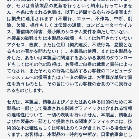
が、セガは当該製品の更新を行うという約束は行っていませ
ん。本条に含まれる免責は、以下に起因するあらゆる損害また
は損失に適用されます（不履行、エラー、不作為、中断、削
除、欠陥、操作もしくは伝達の遅延、コンピューターウイル
ス、通信網の障害、最小限のシステム要件を満たしていない、
本製品の盗難または本製品の破壊、もしくは許可されていない
アクセス、改変、または使用（契約違反、不法行為、怠慢とな
るものか否かを問わない））。本製品の使用、または本製品を
介した、あるいは本製品に関連するあらゆる素材のダウンロー
ドもしくはその他の取得は、お客様ご自身の裁量と責任によっ
てなされ、またそれらの行為に起因するお客様のコンピュータ
ーシステムへの損害またはデータの損失は、お客様が単独で責
任を負うものとし、その旨についてお客様の合意の下に実行さ
れるものとします。
セガは、本製品、情報および／またはあらゆる目的のために本
製品の一部として発表される関連グラフィックに含まれる情報
の適格性について、一切の表明を行いません。本製品、情報お
よび本製品の一部として提供される関連グラフィックには、技
術的な不正確性もしくは印刷上のミスが含まれている場合があ
ります。お客様は、本製品の一時的な中断が、日常的事象とし