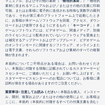
マニュアル、およびその他の素材（「
物理的素材
」）・物理的
素材に含まれるマニュアルおよび／またはその他の文書に印刷
可能、またはお客様に電子的に送信される特殊な英数字の羅列
であり、それが第三者のプラットフォーム上で起動したとき
に、お客様が本ゲームソフトウェアを回復、アクセス、ダウン
ロードおよび使用できるようにするもの（「
キーコード
」）本
ゲームソフトウェアには、ビデオゲーム、関連メディア、別個
のライセンスにより配布されていないソフトウェアを置換また
は補完するアップデートおよびアップグレード、ビデオゲーム
のオンラインモードに関連するソフトウェア、オンラインまた
は電子文書、それらのソフトウェアおよび素材のすべての複製
物が含まれます。
本規約についてご不明点がある場合は、お問い合わせくださ
い。本製品に付随する情報に記載されているカスタマーサービ
スセンターに、ご連絡いただくよう、お願い申し上げます。カ
スタマーサービスセンターへのお電話については、お客様に通
話料が発生する場合がありますのでご注意ください。
重要事項
-
注意してお読みください：
本製品を購入、インストー
ル、開封、複製および／またはその他の使用により、お客様は
ここに、本規約（本規約に付随するすべての付属文書を含む）