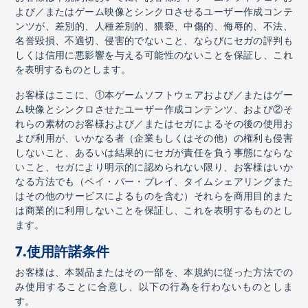
よび／またはゲーム映像とシンクロさせるユーザー作成コンテ
ンツが、差別的、人種差別的、猥褻、中傷的、侮辱的、不法、
名誉毀損、不適切、侵害的でないこと、ならびにセガの評判も
しくは信用に悪影響を与える可能性のないことを保証し、これ
を表明するものとします。
お客様はここに、
①
本ゲームソフトウェアおよび／またはゲー
ム映像とシンクロさせたユーザー作成コンテンツ、および
②
そ
れらの素材のお客様および／またはセガによるその後の使用お
よび利用が、いかなる者（企業もしくはその他）の権利も侵害
しないこと、あるいは結果的にセガが責任を負う事態にならな
いこと、セガにより明示的に認められない限り、お客様はいか
なる方法でも（ペイ・パー・プレイ、タイムシェアリングまた
はその他のサービスによるものを含む）それらを商用目的また
は商業的に利用しないことを保証し、これを表明するものとし
ます。
7.
使用許諾条件
お客様は、本製品またはその一部を、本規約に従った方法での
み使用することに合意し、以下の行為を行わないものとしま
す。