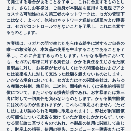
て発生する場合があることを了承し、これに合意するものとし
ます。さらにお客様は、ご自身が本製品を使用する過程でアク
セスする可能性のある第三者のネットワークは、セガの管理下
にはなく、よって、他社のネットワーク送信の遅延および障害
は、セガがコントロールできないことを了承し、これに合意す
るものとします。
お客様は、セガとの間で生じたあらゆる紛争に対するご自身の
唯一の救済策が、本製品の使用を中止することであることを了
承し、これに合意するものとします。いかなる場合において
も、セガのお客様に対する責任は、かかる責任を生じさせた該
当製品に対し、お客様がセガもしくはその関連会社および／ま
たは被指名人に対して支払った総額を超えないものとします。
いかなる場合においても、セガまたはその関連会社は、あらゆ
る種類の特別、懲罰的、二次的、間接的もしくは派生的損害賠
償について、またいかなる損害賠償であれ、お客様または第三
者に対して一切責任を負わないものとします。かかる損害賠償
には次のものが含まれますが、これらに限定されません（ただ
し法により認められる範囲に限定されます）。弊社が損害賠償
の可能性について忠告を受けていたか否かにかかわらず、いか
なる責任論に基づくものであれ、本製品の使用に関連して生じ
た、財産上の損害、信用の喪失、コンピューター障害または不