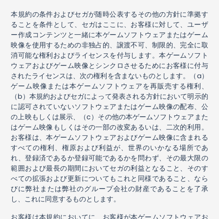
本規約の条件およびセガが随時公表するその他の方針に準拠す
ることを条件として、セガはここに、お客様に対して、ユーザ
ー作成コンテンツと一緒に本ゲームソフトウェアまたはゲーム
映像を使用するための非独占的、譲渡不可、制限的、完全に取
消可能な権利およびライセンスを付与します。本ゲームソフト
ウェアおよびゲーム映像とシンクロさせるためにお客様に付与
されたライセンスは、次の権利を含まないものとします。（
a
）
ゲーム映像または本ゲームソフトウェアを再販売する権利、
（
b
）本規約およびセガによって発表される方針において明示的
に認可されていないソフトウェアまたはゲーム映像の配布、公
の上映もしくは展示、（
c
）その他の本ゲームソフトウェアまた
はゲーム映像もしくはその一部の改変あるいは、二次的利用。
お客様は、本ゲームソフトウェアおよびゲーム映像に含まれる
すべての権利、権原および利益が、世界のいかなる場所であ
れ、登録済であるか登録可能であるかを問わず、その最大限の
範囲および最長の期間においてセガの利益となること、そのす
べての拡張および更新についてもこれと同様であること、なら
びに弊社または弊社のグループ会社の財産であることを了承
し、これに同意するものとします。
お客様は本規約においてに、お客様が本ゲームソフトウェアお