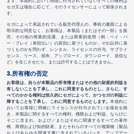
ます。本規約において特段に付与されていないすべての権利は
セガ又は場合に応じて、そのライセンサーによって留保されま
す。
セガによって承認されている販売代理人の、事前の書面による
明示的な同意なく、お客様は、本製品（またはその一部）を販
売、その他の商業的流通、または商業的使用（例：ペイ・パ
ー・プレイ（単回払い）の原則に基づくものか、それ以外に基
づくものかを問わず、レンタル、ライセンスの付与、サブライ
センス、リース、頒布、アップロード、ダウンロード、送信な
ど）を生じさせたり、または許可することはできません。
3.
所有権の否定
お客様は、自らが本製品の所有権またはその他の財産的利益を
有しないことを了承し、これに同意するものとし、さらに、す
べてのかかる権利は恒久的にセガによって、かつセガの利益に
帰することを了承し、これに同意するものとします。
本規約に
おいてお客様に明確にライセンスが付与されている場合を除
き、本製品に関するすべての権利、権限および利益、ならびに
そこに含まれ、および／またはそれに関連するすべての著作
権、商標および知的財産、またそれらのすべての複製物（製品
およびあらゆる関連文書に含まれているパッチ、アップデー