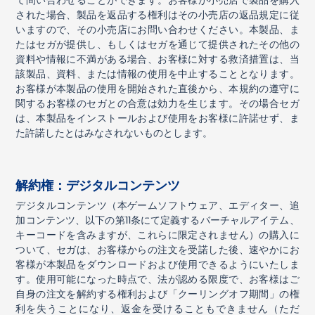
て問い合わせることができます。お客様が小売店で製品を購入
された場合、製品を返品する権利はその小売店の返品規定に従
いますので、その小売店にお問い合わせください。本製品、ま
たはセガが提供し、もしくはセガを通じて提供されたその他の
資料や情報に不満がある場合、お客様に対する救済措置は、当
該製品、資料、または情報の使用を中止することとなります。
お客様が本製品の使用を開始された直後から、本規約の遵守に
関するお客様のセガとの合意は効力を生じます。その場合セガ
は、本製品をインストールおよび使用をお客様に許諾せず、ま
た許諾したとはみなされないものとします。
解約権：デジタルコンテンツ
デジタルコンテンツ（本ゲームソフトウェア、エディター、追
加コンテンツ、以下の第
11
条にて定義するバーチャルアイテム、
キーコードを含みますが、これらに限定されません）の購入に
ついて、セガは、お客様からの注文を受諾した後、速やかにお
客様が本製品をダウンロードおよび使用できるようにいたしま
す。使用可能になった時点で、法が認める限度で、お客様はご
自身の注文を解約する権利および「クーリングオフ期間」の権
利を失うことになり、返金を受けることもできません（ただ