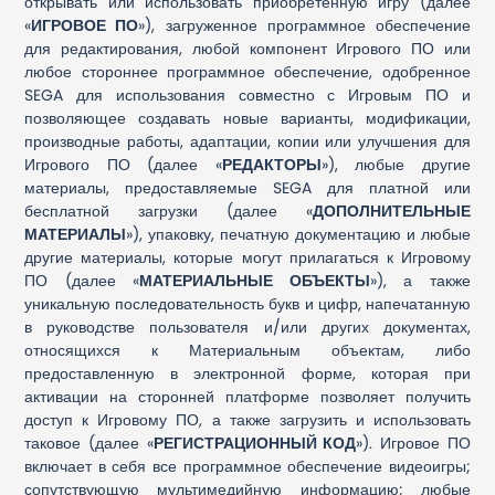
открывать или использовать приобретенную игру (далее
«
ИГРОВОЕ ПО
»), загруженное программное обеспечение
для редактирования, любой компонент Игрового ПО или
любое стороннее программное обеспечение, одобренное
SEGA для использования совместно с Игровым ПО и
позволяющее создавать новые варианты, модификации,
производные работы, адаптации, копии или улучшения для
Игрового ПО (далее «
РЕДАКТОРЫ
»), любые другие
материалы, предоставляемые SEGA для платной или
бесплатной загрузки (далее «
ДОПОЛНИТЕЛЬНЫЕ
МАТЕРИАЛЫ
»), упаковку, печатную документацию и любые
другие материалы, которые могут прилагаться к Игровому
ПО (далее «
МАТЕРИАЛЬНЫЕ ОБЪЕКТЫ
»), а также
уникальную последовательность букв и цифр, напечатанную
в руководстве пользователя и/или других документах,
относящихся к Материальным объектам, либо
предоставленную в электронной форме, которая при
активации на сторонней платформе позволяет получить
доступ к Игровому ПО, а также загрузить и использовать
таковое (далее «
РЕГИСТРАЦИОННЫЙ КОД
»). Игровое ПО
включает в себя все программное обеспечение видеоигры;
сопутствующую мультимедийную информацию; любые