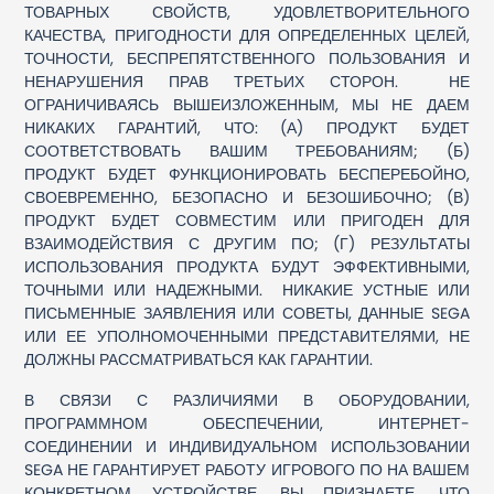
ТОВАРНЫХ СВОЙСТВ, УДОВЛЕТВОРИТЕЛЬНОГО
КАЧЕСТВА, ПРИГОДНОСТИ ДЛЯ ОПРЕДЕЛЕННЫХ ЦЕЛЕЙ,
ТОЧНОСТИ, БЕСПРЕПЯТСТВЕННОГО ПОЛЬЗОВАНИЯ И
НЕНАРУШЕНИЯ ПРАВ ТРЕТЬИХ СТОРОН. НЕ
ОГРАНИЧИВАЯСЬ ВЫШЕИЗЛОЖЕННЫМ, МЫ НЕ ДАЕМ
НИКАКИХ ГАРАНТИЙ, ЧТО: (А) ПРОДУКТ БУДЕТ
СООТВЕТСТВОВАТЬ ВАШИМ ТРЕБОВАНИЯМ; (Б)
ПРОДУКТ БУДЕТ ФУНКЦИОНИРОВАТЬ БЕСПЕРЕБОЙНО,
СВОЕВРЕМЕННО, БЕЗОПАСНО И БЕЗОШИБОЧНО; (В)
ПРОДУКТ БУДЕТ СОВМЕСТИМ ИЛИ ПРИГОДЕН ДЛЯ
ВЗАИМОДЕЙСТВИЯ С ДРУГИМ ПО; (Г) РЕЗУЛЬТАТЫ
ИСПОЛЬЗОВАНИЯ ПРОДУКТА БУДУТ ЭФФЕКТИВНЫМИ,
ТОЧНЫМИ ИЛИ НАДЕЖНЫМИ. НИКАКИЕ УСТНЫЕ ИЛИ
ПИСЬМЕННЫЕ ЗАЯВЛЕНИЯ ИЛИ СОВЕТЫ, ДАННЫЕ SEGA
ИЛИ ЕЕ УПОЛНОМОЧЕННЫМИ ПРЕДСТАВИТЕЛЯМИ, НЕ
ДОЛЖНЫ РАССМАТРИВАТЬСЯ КАК ГАРАНТИИ.
В СВЯЗИ С РАЗЛИЧИЯМИ В ОБОРУДОВАНИИ,
ПРОГРАММНОМ ОБЕСПЕЧЕНИИ, ИНТЕРНЕТ-
СОЕДИНЕНИИ И ИНДИВИДУАЛЬНОМ ИСПОЛЬЗОВАНИИ
SEGA НЕ ГАРАНТИРУЕТ РАБОТУ ИГРОВОГО ПО НА ВАШЕМ
КОНКРЕТНОМ УСТРОЙСТВЕ. ВЫ ПРИЗНАЕТЕ, ЧТО