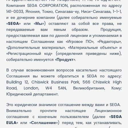
Компания SEGA CORPORATION, расположенная по адресу
141-0033, Япония, Токио, Синагава-ку, Ниси-Синагава, 1-1-1,
и ее дочерние компании (далее собирательно именуемые
«
SEGA
» или «
Мы
») оставляют за собой все права, не
передаваемые вам явным образом. Продукция,
предоставляемая вам по данной лицензии и упоминаемая в
настоящем Соглашении как «Игровое ПО», «Редакторы»,
«Дополнительные материалы», «Материальные объекты» и
«Регистрационный код» (определения приведены ниже),
собирательно именуется «
Продукт
».
В случае возникновения вопросов касательно настоящего
Соглашения вы можете обратиться в SEGA по адресу:
Building 12, Chiswick Business Park, 566 Chiswick High
Road, London, W4 5AN, Великобритания, Кому:
Юридический департамент.
Это юридически значимое соглашение между вами и SEGA.
Внимательно прочтите настоящее Лицензионное
соглашение с конечным пользователем (далее «
SEGA
EULA
» или «
Соглашение
») перед тем, как устанавливать,