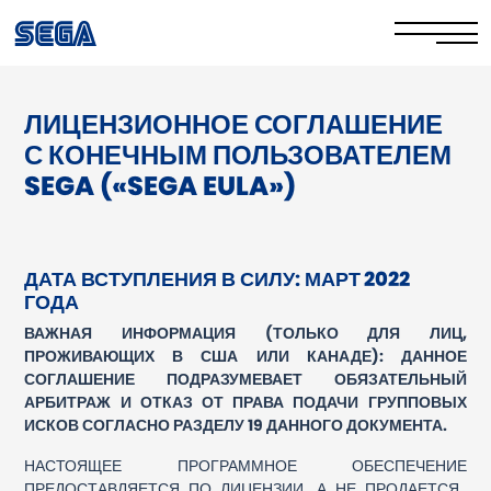
ЛИЦЕНЗИОННОЕ СОГЛАШЕНИЕ
Privacy Policy
С КОНЕЧНЫМ ПОЛЬЗОВАТЕЛЕМ
Cookie Policy
SEGA («SEGA EULA»)
Stay Safe Online​
Your Rights​
ДАТА ВСТУПЛЕНИЯ В СИЛУ:
МАРТ 2022
ГОДА
Corporate Governance
ВАЖНАЯ ИНФОРМАЦИЯ (ТОЛЬКО ДЛЯ ЛИЦ,
ПРОЖИВАЮЩИХ В США ИЛИ КАНАДЕ): ДАННОЕ
FAQs & Contact Us
СОГЛАШЕНИЕ ПОДРАЗУМЕВАЕТ ОБЯЗАТЕЛЬНЫЙ
АРБИТРАЖ И ОТКАЗ ОТ ПРАВА ПОДАЧИ ГРУППОВЫХ
ИСКОВ СОГЛАСНО РАЗДЕЛУ 19 ДАННОГО ДОКУМЕНТА.
НАСТОЯЩЕЕ ПРОГРАММНОЕ ОБЕСПЕЧЕНИЕ
ПРЕДОСТАВЛЯЕТСЯ ПО ЛИЦЕНЗИИ, А НЕ ПРОДАЕТСЯ.