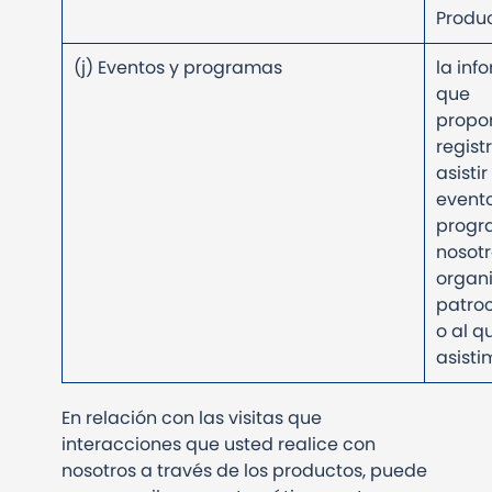
Produ
(j) Eventos y programas
la inf
que
propor
regist
asistir
event
progr
nosotr
organ
patro
o al q
asisti
En relación con las visitas que
interacciones que usted realice con
nosotros a través de los productos, puede