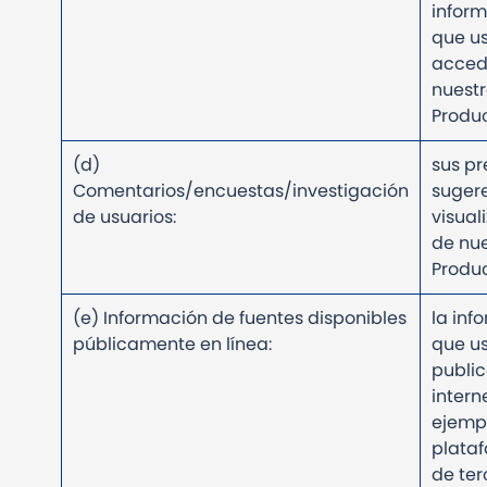
inform
que u
acced
nuestr
Produ
(d)
sus pr
Comentarios/encuestas/investigación
suger
de usuarios:
visual
de nue
Produ
(e) Información de fuentes disponibles
la inf
públicamente en línea:
que u
publi
intern
ejemp
plata
de ter