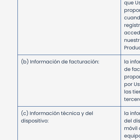
que U
propo
cuand
regist
acced
nuestr
Produ
(b) Información de facturación:
la inf
de fac
propo
por Us
las ti
tercer
(c) Información técnica y del
la inf
dispositivo:
del di
móvil 
equip