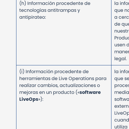
(h) Información procedente de
la inf
tecnologías antitrampas y
que n
antipirateo:
a cerc
de qu
nuestr
Produc
usen 
maner
legal.
(i) Información procedente de
la inf
herramientas de Live Operations para
que s
realizar cambios, actualizaciones o
proce
mejoras en un producto («
software
media
LiveOps
»):
softw
exter
LiveO
cuand
utiliz