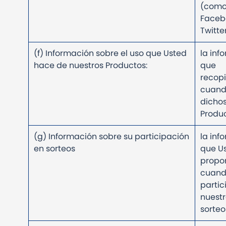
(com
Faceb
Twitter
(f) Información sobre el uso que Usted
la inf
hace de nuestros Productos:
que
recop
cuando
dicho
Produ
(g) Información sobre su participación
la inf
en sorteos
que U
propo
cuan
partic
nuestr
sorteo