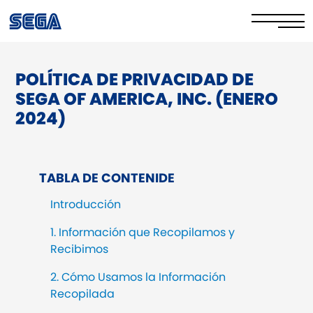
POLÍTICA DE PRIVACIDAD DE
Política de privacidad
SEGA OF AMERICA, INC. (ENERO
Política de cookies
2024)
Seguridad en línea​
Sus derechos
TABLA DE CONTENIDE
Introducción
Corporate Governance
1. Información que Recopilamos y
FAQs & Contact Us
Recibimos
2. Cómo Usamos la Información
Recopilada