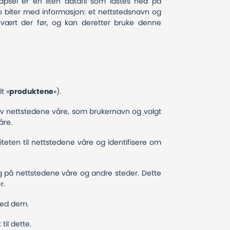
psel er en liten datafil som lastes ned på
o biter med informasjon: et nettstedsnavn og
r vært der før, og kan deretter bruke denne
t «
produktene
»).
av nettstedene våre, som brukernavn og valgt
åre.
iteten til nettstedene våre og identifisere om
deg på nettstedene våre og andre steder. Dette
r.
med dem.
il dette.