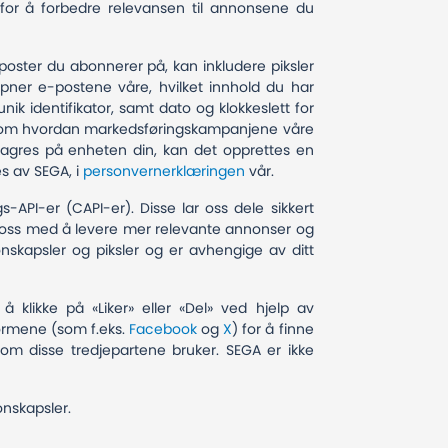
for å forbedre relevansen til annonsene du
oster du abonnerer på, kan inkludere piksler
 åpner e-postene våre, hvilket innhold du har
k identifikator, samt dato og klokkeslett for
ter om hvordan markedsføringskampanjene våre
lagres på enheten din, kan det opprettes en
s av SEGA, i
personvernerklæringen
vår.
API-er (CAPI-er). Disse lar oss dele sikkert
er oss med å levere mer relevante annonser og
kapsler og piksler og er avhengige av ditt
 klikke på «Liker» eller «Del» ved hjelp av
formene (som f.eks.
Facebook
og
X
) for å finne
m disse tredjepartene bruker. SEGA er ikke
jonskapsler.