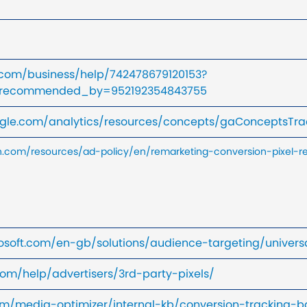
.com/business/help/742478679120153?
2&recommended_by=952192354843755
oogle.com/analytics/resources/concepts/gaConceptsTr
on.com/resources/ad-policy/en/remarketing-conversion-pixel-r
rosoft.com/en-gb/solutions/audience-targeting/univers
com/help/advertisers/3rd-party-pixels/
om/media-optimizer/internal-kb/conversion-tracking-ba