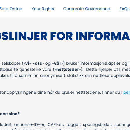
Safe Online​
Your Rights​
Corporate Governance
FAQs
GSLINJER FOR INFORM
 selskaper («
vi
», «
oss
» og «
vår
») bruker informasjonskapsler og l
tbaserte tjenestene våre («
nettsteder
»). Dette hjelper oss me
kes til å samle inn anonymisert statistikk om nettleseropplevels
.
onopplysningene dine når du bruker nettstedene, finner du i
pe
dene sine?
udert annonse-ID-er, CAPI-er, tagger, sporingsbilder, sporing