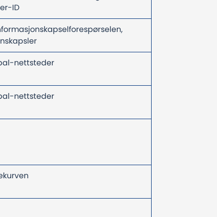
ker-ID
nformasjonskapselforespørselen,
onskapsler
upal-nettsteder
upal-nettsteder
lekurven