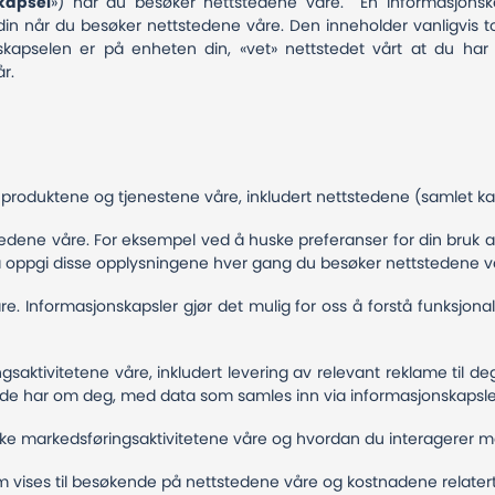
kapsel
») når du besøker nettstedene våre. En informasjonska
in når du besøker nettstedene våre. Den inneholder vanligvis t
onskapselen er på enheten din, «vet» nettstedet vårt at du ha
år.
produktene og tjenestene våre, inkludert nettstedene (samlet kal
tedene våre. For eksempel ved å huske preferanser for din bruk 
er å oppgi disse opplysningene hver gang du besøker nettstedene v
re. Informasjonskapsler gjør det mulig for oss å forstå funksjonal
ngsaktivitetene våre, inkludert levering av relevant reklame til 
ede har om deg, med data som samles inn via informasjonskapsle
niske markedsføringsaktivitetene våre og hvordan du interagerer 
vises til besøkende på nettstedene våre og kostnadene relatert t