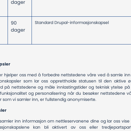
dager
90
Standard Drupal-informasjonskapsel
dager
apsler
ler hjelper oss med å forbedre nettstedene våre ved å samle in
jonskapsler som lar oss opprettholde statusen til den aktive 
rd på nettstedene og måle innlastingstider og teknisk ytelse på
 funksjonalitet og personalisering når du besøker nettstedene 
r som vi samler inn, er fullstendig anonymiserte.
sler
r samler inn informasjon om nettleservanene dine og lar oss vi
sjonskapslene kan bli aktivert av oss eller tredjepartspa