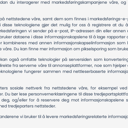
vordan du interagerer med markedsføringskampanjene våre, og 
 på nettstedene våre, samt dem som finnes i markedsførings-e-p
 i disse teknologiene gjør det mulig for oss å registrere at du
edsføringen vi sender på e-post, IP-adressen din eller annen uni
bruker dataene i disse informasjonskapslene til å lage rappor
torer kombineres med annen informasjonskapselinformasjon som 
ene våre. Du kan finne mer informasjon om pikselsporing som bruke
 kan også omfatte teknologier på serversiden som konverterings-
a direkte fra serverne våre til annonseplattformer, noe som hjelp
eknologiene fungerer sammen med nettleserbaserte informasjons
rs sosiale nettverk fra nettstedene våre, for eksempel ved å
r. Du bør lese personvernerklæringene til disse tredjepartsplatt
g, og/eller for å reservere deg mot informasjonskapslene so
 med tredjeparters nettsteder.
erandørene vi bruker til å levere markedsføringsrelaterte informas