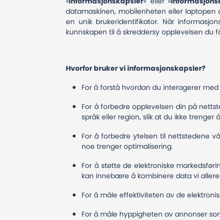
«
informasjonskapsler
» eller «
informasjons
datamaskinen, mobilenheten eller laptopen d
en unik brukeridentifikator. Når informasj
kunnskapen til å skreddersy opplevelsen du f
Hvorfor bruker vi informasjonskapsler?
For å forstå hvordan du interagerer med 
For å forbedre opplevelsen din på netts
språk eller region, slik at du ikke treng
For å forbedre ytelsen til nettstedene vå
noe trenger optimalisering.
For å støtte de elektroniske markedsføri
kan innebære å kombinere data vi aller
For å måle effektiviteten av de elektro
For å måle hyppigheten av annonser som 