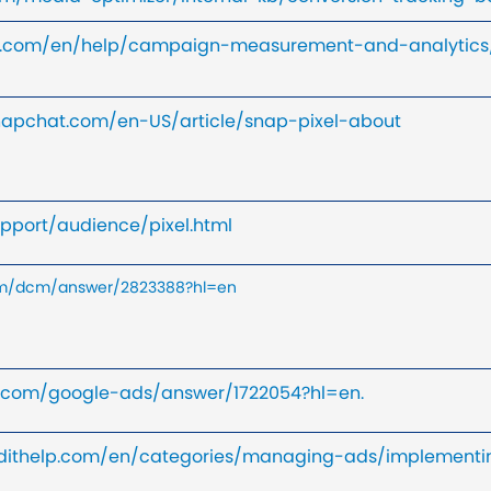
ter.com/en/help/campaign-measurement-and-analytics/
snapchat.com/en-US/article/snap-pixel-about
pport/audience/pixel.html
com/dcm/answer/2823388?hl=en
le.com/google-ads/answer/1722054?hl=en.
eddithelp.com/en/categories/managing-ads/implementin