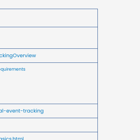
ackingOverview
equirements
al-event-tracking
sics.html