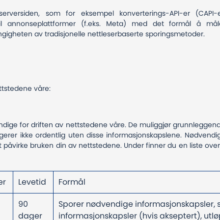
 serversiden, som for eksempel konverterings-API-er (CAP
il annonseplattformer (f.eks. Meta) med det formål å måle
igheten av tradisjonelle nettleserbaserte sporingsmetoder.
ttstedene våre:
dige for driften av nettstedene våre. De muliggjør grunnleggen
ngerer ikke ordentlig uten disse informasjonskapslene. Nødvendig
t påvirke bruken din av nettstedene. Under finner du en liste o
er
Levetid
Formål
90
Sporer nødvendige informasjonskapsler, s
dager
informasjonskapsler (hvis akseptert), utl