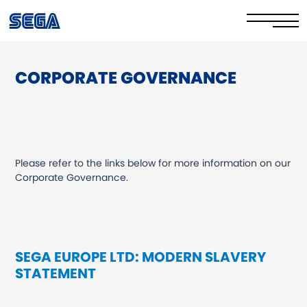
CORPORATE GOVERNANCE
Politique de confidentialité
Politique relative aux cookies
Naviguez en ligne sans risque
Please refer to the links below for more information on our
Vos droits
Corporate Governance.
Corporate Governance
FAQ et contact
SEGA EUROPE LTD: MODERN SLAVERY
STATEMENT