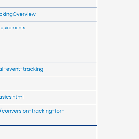
ackingOverview
equirements
al-event-tracking
sics.html
conversion-tracking-for-