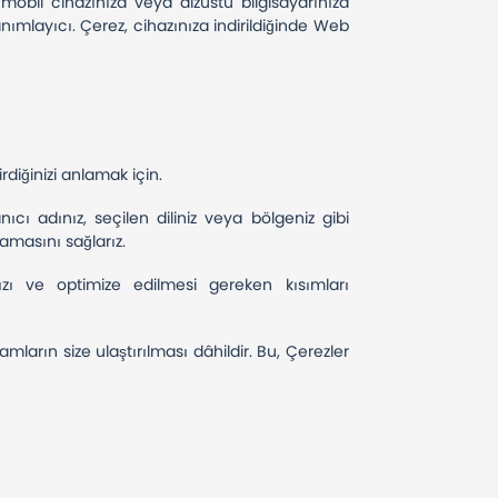
a, mobil cihazınıza veya dizüstü bilgisayarınıza
 tanımlayıcı. Çerez, cihazınıza indirildiğinde Web
irdiğinizi anlamak için.
nıcı adınız, seçilen diliniz veya bölgeniz gibi
mamasını sağlarız.
mızı ve optimize edilmesi gereken kısımları
mların size ulaştırılması dâhildir. Bu, Çerezler