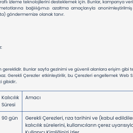
raflı izleme teknolojilerini desteklemek için. Bunlar, kampanya veri
etotlarına bağlılığımızı azaltma amaçlarıyla anonimleştirilmiş v
eta) göndermemize olanak tanır.
z:
n gereklidir. Bunlar sayfa gezinimi ve güvenli alanlara erişim gibi t
 Gerekli Çerezler etkinleştirilir, bu Çerezleri engellemek Web Sitel
 gibidir:.
Kalıcılık
Amacı
Süresi
90 gün
Gerekli Çerezleri, rıza tarihini ve (kabul edildi
kalıcılık sürelerini, kullanıcıların çerez uyarısı
Kullanıcı Kimliğinizi izler