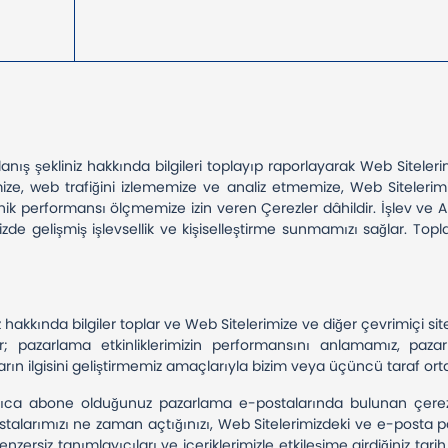
kullanış şekliniz hakkında bilgileri toplayıp raporlayarak Web Sitel
ze, web trafiğini izlememize ve analiz etmemize, Web Sitelerim
ik performansı ölçmemize izin veren Çerezler dâhildir. İşlev ve Ana
nizde gelişmiş işlevsellik ve kişiselleştirme sunmamızı sağlar. Topla
 hakkında bilgiler toplar ve Web Sitelerimize ve diğer çevrimiçi si
r; pazarlama etkinliklerimizin performansını anlamamız, pa
ın ilgisini geliştirmemiz amaçlarıyla bizim veya üçüncü taraf ortak
rıca abone olduğunuz pazarlama e-postalarında bulunan çerezler 
ostalarımızı ne zaman açtığınızı, Web Sitelerimizdeki ve e-posta 
 benzersiz tanımlayıcıları ve içeriklerimizle etkileşime girdiğiniz tar