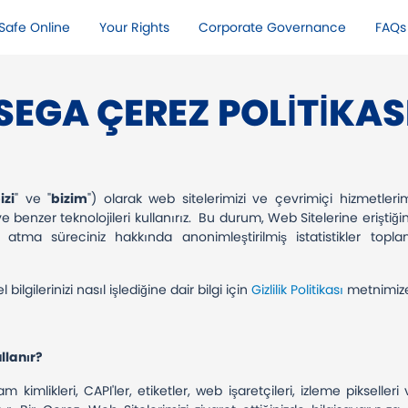
Safe Online​
Your Rights​
Corporate Governance
FAQs
SEGA ÇEREZ POLITIKAS
izi
" ve "
bizim
") olarak web sitelerimizi ve çevrimiçi hizmetlerim
ve benzer teknolojileri kullanırız. Bu durum, Web Sitelerine eriştiğ
 atma süreciniz hakkında anonimleştirilmiş istatistikler topla
bilgilerinizi nasıl işlediğine dair bilgi için
Gizlilik Politikası
metnimize
llanır?
m kimlikleri, CAPI'ler, etiketler, web işaretçileri, izleme pikseller