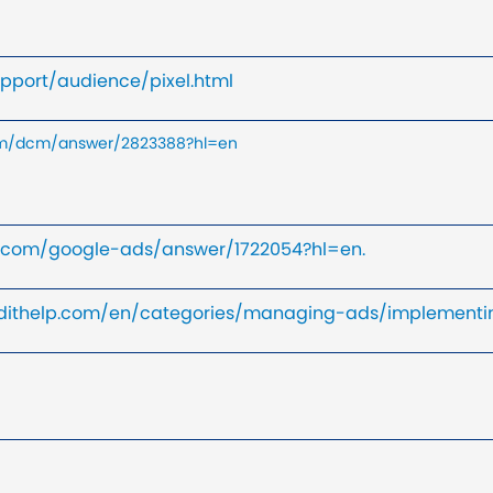
pport/audience/pixel.html
com/dcm/answer/2823388?hl=en
le.com/google-ads/answer/1722054?hl=en.
eddithelp.com/en/categories/managing-ads/implementin