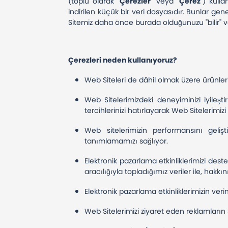
(toplu olarak "
Çerezler
" veya "
Çerez
") kulla
indirilen küçük bir veri dosyasıdır. Bunlar genel
Sitemiz daha önce burada olduğunuzu "bilir" ve 
Çerezleri neden kullanıyoruz?
Web Siteleri de dâhil olmak üzere ürünleri
Web Sitelerimizdeki deneyiminizi iyileştir
tercihlerinizi hatırlayarak Web Sitelerimiz
Web sitelerimizin performansını gelişt
tanımlamamızı sağlıyor.
Elektronik pazarlama etkinliklerimizi dest
aracılığıyla topladığımız veriler ile, hakkı
Elektronik pazarlama etkinliklerimizin verim
Web Sitelerimizi ziyaret eden reklamların s