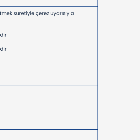
tmek suretiyle çerez uyarısıyla
idir
idir