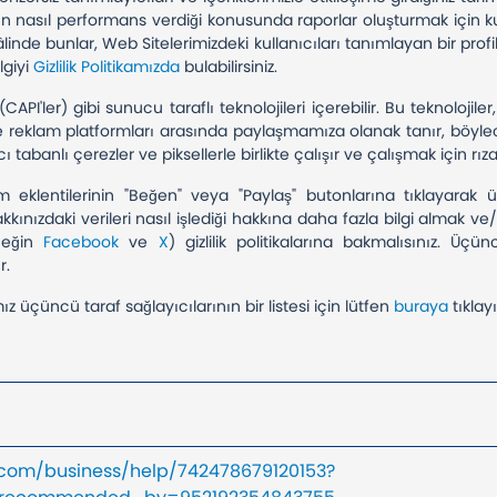
 nasıl performans verdiği konusunda raporlar oluşturmak için kull
 hâlinde bunlar, Web Sitelerimizdeki kullanıcıları tanımlayan bir profi
lgiyi
Gizlilik Politikamızda
bulabilirsiniz.
PI'ler) gibi sunucu taraflı teknolojileri içerebilir. Bu teknolojiler
ve reklam platformları arasında paylaşmamıza olanak tanır, böylec
cı tabanlı çerezler ve piksellerle birlikte çalışır ve çalışmak için rı
 eklentilerinin "Beğen" veya "Paylaş" butonlarına tıklayarak ü
hakkınızdaki verileri nasıl işlediği hakkına daha fazla bilgi almak
rneğin
Facebook
ve
X
) gizlilik politikalarına bakmalısınız. Üç
r.
 üçüncü taraf sağlayıcılarının bir listesi için lütfen
buraya
tıklay
.com/business/help/742478679120153?