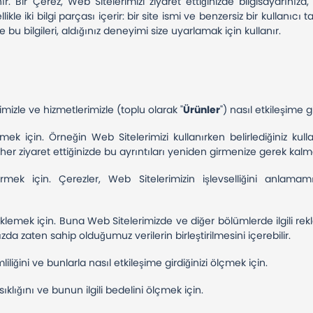
nır. Bir Çerez, Web Sitelerimizi ziyaret ettiğinizde bilgisayarınız
likle iki bilgi parçası içerir: bir site ismi ve benzersiz bir kullanıcı
bu bilgileri, aldığınız deneyimi size uyarlamak için kullanır.
mizle ve hizmetlerimizle (toplu olarak "
Ürünler
") nasıl etkileşime g
mek için. Örneğin Web Sitelerimizi kullanırken belirlediğiniz kulla
i her ziyaret ettiğinizde bu ayrıntıları yeniden girmenize gerek kal
irmek için. Çerezler, Web Sitelerimizin işlevselliğini anlama
eklemek için. Buna Web Sitelerimizde ve diğer bölümlerde ilgili rekla
nızda zaten sahip olduğumuz verilerin birleştirilmesini içerebilir.
liliğini ve bunlarla nasıl etkileşime girdiğinizi ölçmek için.
ıklığını ve bunun ilgili bedelini ölçmek için.