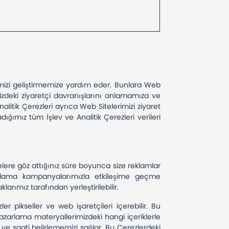
erimizi geliştirmemize yardım eder. Bunlara Web
izdeki ziyaretçi davranışlarını anlamamıza ve
litik Çerezleri ayrıca Web Sitelerimizi ziyaret
dığımız tüm İşlev ve Analitik Çerezleri verileri
telere göz attığınız süre boyunca size reklamlar
zarlama kampanyalarımızla etkileşime geçme
larımız tarafından yerleştirilebilir.
pikseller ve web işaretçileri içerebilir. Bu
pazarlama materyallerimizdeki hangi içeriklerle
ih ve saati belirlememizi sağlar. Bu Çerezlerdeki